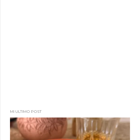
a
d
a
s
MI ULTIMO POST