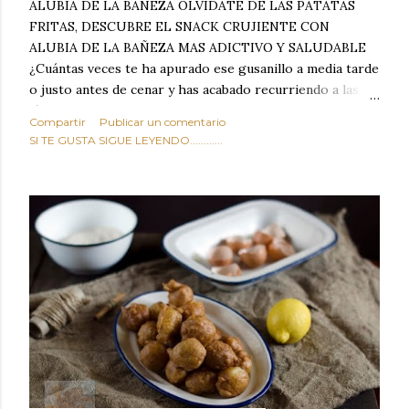
ALUBIA DE LA BAÑEZA OLVIDATE DE LAS PATATAS
FRITAS, DESCUBRE EL SNACK CRUJIENTE CON
ALUBIA DE LA BAÑEZA MAS ADICTIVO Y SALUDABLE
¿Cuántas veces te ha apurado ese gusanillo a media tarde
o justo antes de cenar y has acabado recurriendo a las
típicas patatas de bolsa, frutos secos fritos o snacks
Compartir
Publicar un comentario
ultraprocesados llenos de grasas saturadas y sodio?
SI TE GUSTA SIGUE LEYENDO............
Todos hemos estado ahí. Sin embargo, cuidarse no tiene
por qué significar renunciar al placer de un picoteo
sabroso, con ese toque tostado y crujiente que tanto nos
satisface. Estas alubias crujientes al horno van a cambiar
por completo tu forma de ver las legumbres. Olvídate de
asociar las alubias únicamente a los guisos tradicionales y
copiosos de invierno. Con esta receta simple pero
revolucionaria, transformaremos un ingrediente tan
humilde como la alubia de La Bañeza en un snack ligero,
dorado, cargado de proteína y 100% natural. Es el
sustituto perfecto a los frutos se...