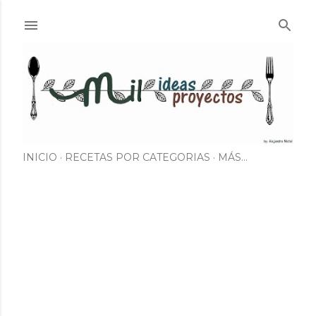
Ir al contenido principal
INICIO
RECETAS POR CATEGORIAS
MÁS…
E
n
t
r