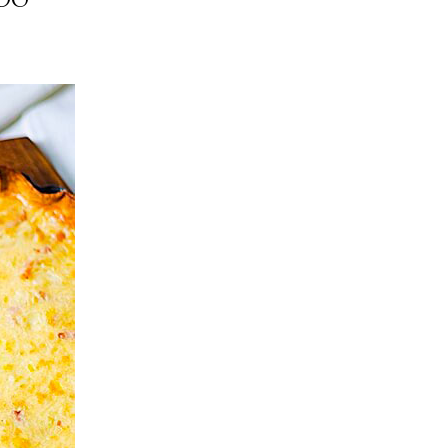
ria, transformaremos un
como la alubia de La Bañeza
do, cargado de proteína y
uto perfecto a los frutos se...