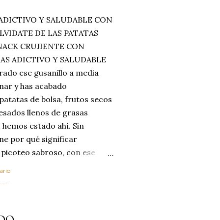
ADICTIVO Y SALUDABLE CON
LVIDATE DE LAS PATATAS
SNACK CRUJIENTE CON
MAS ADICTIVO Y SALUDABLE
rado ese gusanillo a media
enar y has acabado
 patatas de bolsa, frutos secos
esados llenos de grasas
 hemos estado ahí. Sin
ne por qué significar
 picoteo sabroso, con ese
 que tanto nos satisface.
ario
al horno van a cambiar por
....
 las legumbres. Olvídate de
mente a los guisos
DO
de invierno. Con esta receta