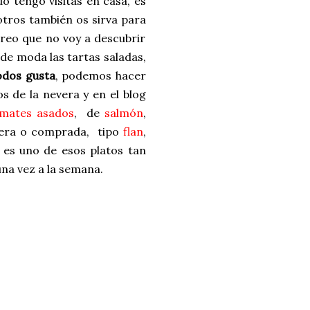
 tengo visitas en casa, es
otros también os sirva para
reo que no voy a descubrir
de moda las tartas saladas,
odos gusta
, podemos hacer
os de la nevera y en el blog
mates asados
, de
salmón
,
sera o comprada, tipo
flan
,
e es uno de esos platos tan
na vez a la semana.