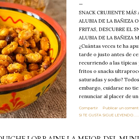
SNACK CRUJIENTE MÁS 
ALUBIA DE LA BAÑEZA O
FRITAS, DESCUBRE EL 
ALUBIA DE LA BAÑEZA 
¿Cuántas veces te ha apu
tarde o justo antes de c
recurriendo a las típicas
fritos o snacks ultraproc
saturadas y sodio? Todos
embargo, cuidarse no tie
renunciar al placer de un
toque tostado y crujiente
Compartir
Publicar un coment
Estas alubias crujientes 
SI TE GUSTA SIGUE LEYENDO........
completo tu forma de ver
asociar las alubias única
QUICHE LORRAINE LA MEJOR DEL MUN
tradicionales y copiosos 