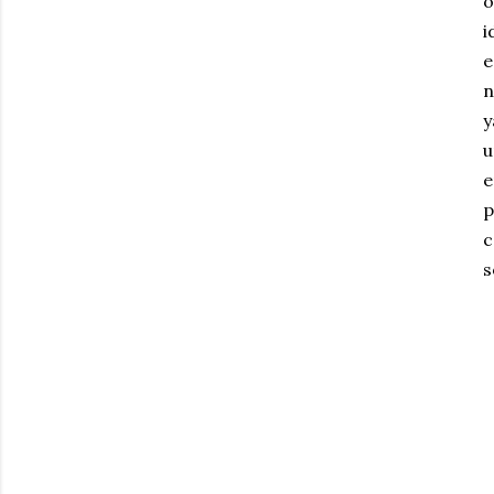
o
i
e
n
y
u
e
p
s