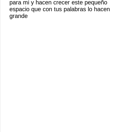
para mi y hacen crecer este pequeño
n
espacio que con tus palabras lo hacen
c
grande
o
m
e
n
t
a
r
i
o