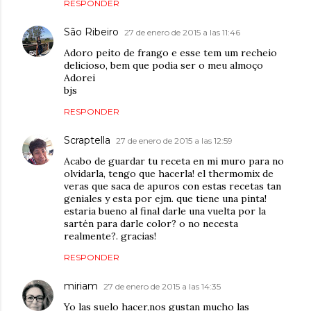
RESPONDER
São Ribeiro
27 de enero de 2015 a las 11:46
Adoro peito de frango e esse tem um recheio
delicioso, bem que podia ser o meu almoço
Adorei
bjs
RESPONDER
Scraptella
27 de enero de 2015 a las 12:59
Acabo de guardar tu receta en mi muro para no
olvidarla, tengo que hacerla! el thermomix de
veras que saca de apuros con estas recetas tan
geniales y esta por ejm. que tiene una pinta!
estaria bueno al final darle una vuelta por la
sartén para darle color? o no necesta
realmente?. gracias!
RESPONDER
miriam
27 de enero de 2015 a las 14:35
Yo las suelo hacer,nos gustan mucho las