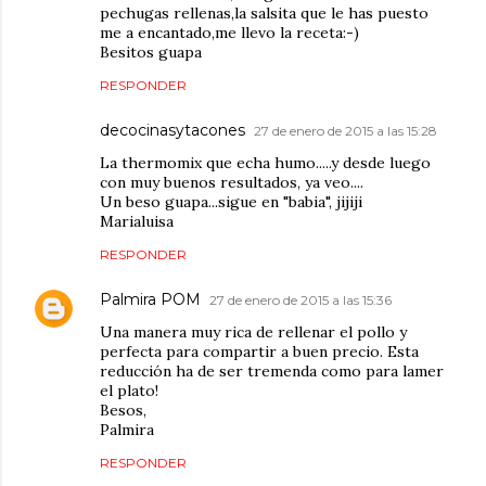
pechugas rellenas,la salsita que le has puesto
me a encantado,me llevo la receta:-)
Besitos guapa
RESPONDER
decocinasytacones
27 de enero de 2015 a las 15:28
La thermomix que echa humo.....y desde luego
con muy buenos resultados, ya veo....
Un beso guapa...sigue en "babia", jijiji
Marialuisa
RESPONDER
Palmira POM
27 de enero de 2015 a las 15:36
Una manera muy rica de rellenar el pollo y
perfecta para compartir a buen precio. Esta
reducción ha de ser tremenda como para lamer
el plato!
Besos,
Palmira
RESPONDER