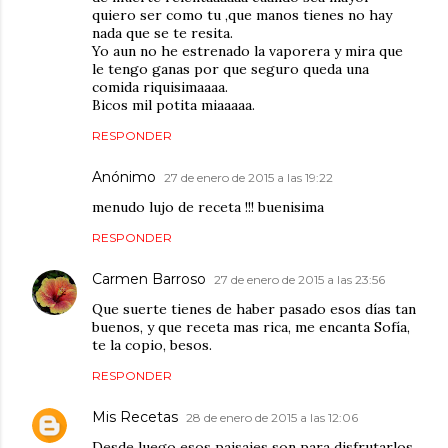
quiero ser como tu ,que manos tienes no hay
nada que se te resita.
Yo aun no he estrenado la vaporera y mira que
le tengo ganas por que seguro queda una
comida riquisimaaaa.
Bicos mil potita miaaaaa.
RESPONDER
Anónimo
27 de enero de 2015 a las 19:22
menudo lujo de receta !!! buenisima
RESPONDER
Carmen Barroso
27 de enero de 2015 a las 23:56
Que suerte tienes de haber pasado esos días tan
buenos, y que receta mas rica, me encanta Sofía,
te la copio, besos.
RESPONDER
Mis Recetas
28 de enero de 2015 a las 12:06
Desde luego esos paisajes son para disfrutarlos,