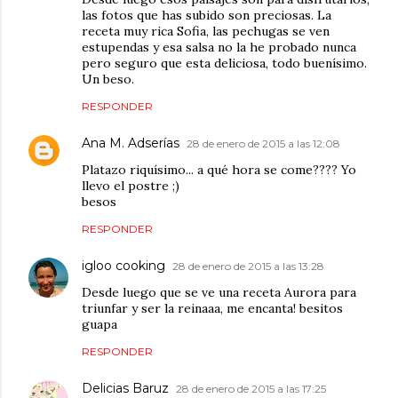
las fotos que has subido son preciosas. La
receta muy rica Sofia, las pechugas se ven
estupendas y esa salsa no la he probado nunca
pero seguro que esta deliciosa, todo buenísimo.
Un beso.
RESPONDER
Ana M. Adserías
28 de enero de 2015 a las 12:08
Platazo riquísimo... a qué hora se come???? Yo
llevo el postre ;)
besos
RESPONDER
igloo cooking
28 de enero de 2015 a las 13:28
Desde luego que se ve una receta Aurora para
triunfar y ser la reinaaa, me encanta! besitos
guapa
RESPONDER
Delicias Baruz
28 de enero de 2015 a las 17:25