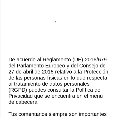
De acuerdo al Reglamento (UE) 2016/679
del Parlamento Europeo y del Consejo de
P
27 de abril de 2016 relativo a la Protección
u
de las personas físicas en lo que respecta
b
al tratamiento de datos personales
l
(RGPD) puedes consultar la Política de
i
Privacidad que se encuentra en el menú
c
de cabecera
a
r
Tus comentarios siempre son importantes
u