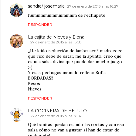
sandra/ josemaria
27 de enero de 2015 a las 16:27
hummmmmmmmmmmm de rechupete
RESPONDER
La cajita de Nieves y Elena
27 de enero de 2015 a las 16:58
¿He leído reducción de lambrusco? madreeeee
que rico debe de estar, me la apunto, creo que
es una salsa divina que puede dar mucho juego
;-)
Y esas pechugas menudo relleno Sofía,
BORDADAS!!
Besos
Nieves
RESPONDER
LA COCINERA DE BETULO
27 de enero de 2015 a las 17:14
Qué bonitas quedan cuando las cortas y con esa
salsa cómo no van a gustar si han de estar de
rechupete!