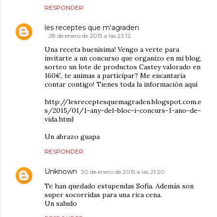
RESPONDER
les receptes que m'agraden
28 de enero de 2015 a las 23:12
Una receta buenísima! Vengo a verte para
invitarte a un concurso que organizo en mi blog,
sorteo un lote de productos Castey valorado en
160€, te animas a participar? Me encantaría
contar contigo! Tienes toda la información aquí
http://lesreceptesquemagraden.blogspot.com.e
s/2015/01/1-any-del-bloc-i-concurs-1-ano-de-
vida.html
Un abrazo guapa
RESPONDER
Unknown
30 de enero de 2015 a las 21:20
Te han quedado estupendas Sofía. Además son
super socorridas para una rica cena.
Un saludo