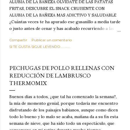
ALUBIA DE LA BAÑEZA OLVIDATE DE LAS PATATAS
FRITAS, DESCUBRE EL SNACK CRUJIENTE CON
ALUBIA DE LA BAÑEZA MAS ADICTIVO Y SALUDABLE
¿Cuántas veces te ha apurado ese gusanillo a media tarde
o justo antes de cenar y has acabado recurriendo a las
típicas patatas de bolsa, frutos secos fritos o snacks
Compartir
Publicar un comentario
ultraprocesados llenos de grasas saturadas y sodio?
SI TE GUSTA SIGUE LEYENDO............
Todos hemos estado ahí. Sin embargo, cuidarse no tiene
por qué significar renunciar al placer de un picoteo
sabroso, con ese toque tostado y crujiente que tanto nos
PECHUGAS DE POLLO RELLENAS CON
satisface. Estas alubias crujientes al horno van a cambiar
REDUCCIÓN DE LAMBRUSCO
por completo tu forma de ver las legumbres. Olvídate de
THERMOMIX
asociar las alubias únicamente a los guisos tradicionales y
copiosos de invierno. Con esta receta simple pero
revolucionaria, transformaremos un ingrediente tan
Buenos días a todos, ¿que tal ha comenzado la semana?,
humilde como la alubia de La Bañeza en un snack ligero,
la mía de momento genial, porque todavía me encuentro
dorado, cargado de proteína y 100% natural. Es el
disfrutando de los paisajes babianos, aunque como dicen
sustituto perfecto a los frutos se...
todo lo bueno y lo malo se acaba, mañana da a su fin esta
semana de nieve, que ha sido todo un espectáculo, que
conservare en mi retina durante mucho tiempo.