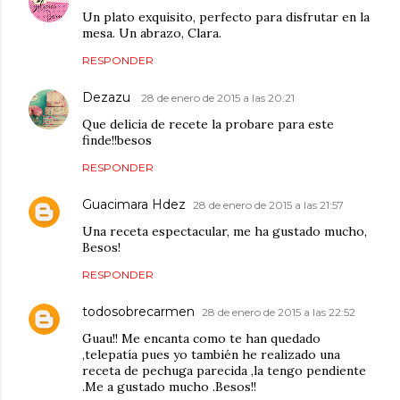
Un plato exquisito, perfecto para disfrutar en la
mesa. Un abrazo, Clara.
RESPONDER
Dezazu
28 de enero de 2015 a las 20:21
Que delicia de recete la probare para este
finde!!besos
RESPONDER
Guacimara Hdez
28 de enero de 2015 a las 21:57
Una receta espectacular, me ha gustado mucho,
Besos!
RESPONDER
todosobrecarmen
28 de enero de 2015 a las 22:52
Guau!! Me encanta como te han quedado
,telepatía pues yo también he realizado una
receta de pechuga parecida ,la tengo pendiente
.Me a gustado mucho .Besos!!