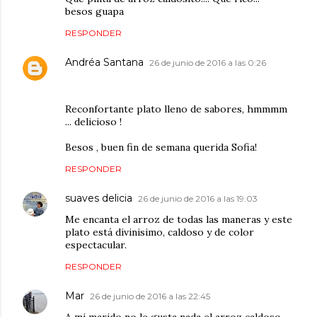
besos guapa
RESPONDER
Andréa Santana
26 de junio de 2016 a las 0:26
Reconfortante plato lleno de sabores, hmmmm
... delicioso !
Besos , buen fin de semana querida Sofia!
RESPONDER
suaves delicia
26 de junio de 2016 a las 19:03
Me encanta el arroz de todas las maneras y este
plato está divinisimo, caldoso y de color
espectacular.
RESPONDER
Mar
26 de junio de 2016 a las 22:45
A mi marido no le gusta nada el arroz caldoso