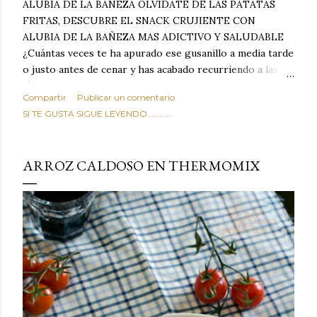
ALUBIA DE LA BAÑEZA OLVIDATE DE LAS PATATAS
FRITAS, DESCUBRE EL SNACK CRUJIENTE CON
ALUBIA DE LA BAÑEZA MAS ADICTIVO Y SALUDABLE
¿Cuántas veces te ha apurado ese gusanillo a media tarde
o justo antes de cenar y has acabado recurriendo a las
típicas patatas de bolsa, frutos secos fritos o snacks
Compartir
Publicar un comentario
ultraprocesados llenos de grasas saturadas y sodio?
SI TE GUSTA SIGUE LEYENDO............
Todos hemos estado ahí. Sin embargo, cuidarse no tiene
por qué significar renunciar al placer de un picoteo
sabroso, con ese toque tostado y crujiente que tanto nos
ARROZ CALDOSO EN THERMOMIX
satisface. Estas alubias crujientes al horno van a cambiar
por completo tu forma de ver las legumbres. Olvídate de
asociar las alubias únicamente a los guisos tradicionales y
copiosos de invierno. Con esta receta simple pero
revolucionaria, transformaremos un ingrediente tan
humilde como la alubia de La Bañeza en un snack ligero,
dorado, cargado de proteína y 100% natural. Es el
sustituto perfecto a los frutos se...