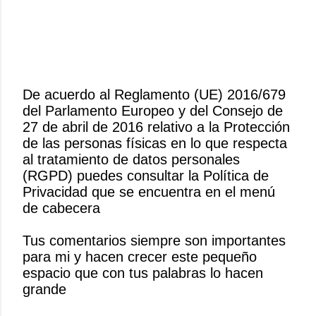
De acuerdo al Reglamento (UE) 2016/679
del Parlamento Europeo y del Consejo de
P
27 de abril de 2016 relativo a la Protección
u
de las personas físicas en lo que respecta
b
al tratamiento de datos personales
l
(RGPD) puedes consultar la Política de
i
Privacidad que se encuentra en el menú
c
de cabecera
a
r
Tus comentarios siempre son importantes
u
para mi y hacen crecer este pequeño
n
espacio que con tus palabras lo hacen
c
grande
o
m