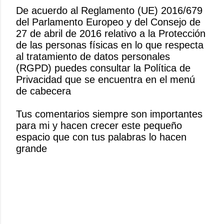
De acuerdo al Reglamento (UE) 2016/679
del Parlamento Europeo y del Consejo de
P
27 de abril de 2016 relativo a la Protección
u
de las personas físicas en lo que respecta
b
al tratamiento de datos personales
l
(RGPD) puedes consultar la Política de
i
Privacidad que se encuentra en el menú
c
de cabecera
a
r
Tus comentarios siempre son importantes
u
para mi y hacen crecer este pequeño
n
espacio que con tus palabras lo hacen
c
grande
o
m
e
n
t
a
r