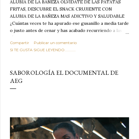
ALUBIA DE LA BAÑEZA OLVIDATE DE LAS PATATAS
FRITAS, DESCUBRE EL SNACK CRUJIENTE CON
ALUBIA DE LA BAÑEZA MAS ADICTIVO Y SALUDABLE
¿Cuántas veces te ha apurado ese gusanillo a media tarde
o justo antes de cenar y has acabado recurriendo a las
típicas patatas de bolsa, frutos secos fritos o snacks
Compartir
Publicar un comentario
ultraprocesados llenos de grasas saturadas y sodio?
SI TE GUSTA SIGUE LEYENDO............
Todos hemos estado ahí. Sin embargo, cuidarse no tiene
por qué significar renunciar al placer de un picoteo
sabroso, con ese toque tostado y crujiente que tanto nos
SABOROLOGÍA EL DOCUMENTAL DE
satisface. Estas alubias crujientes al horno van a cambiar
AEG
por completo tu forma de ver las legumbres. Olvídate de
asociar las alubias únicamente a los guisos tradicionales y
copiosos de invierno. Con esta receta simple pero
revolucionaria, transformaremos un ingrediente tan
humilde como la alubia de La Bañeza en un snack ligero,
dorado, cargado de proteína y 100% natural. Es el
sustituto perfecto a los frutos se...