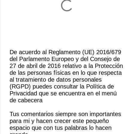
De acuerdo al Reglamento (UE) 2016/679
del Parlamento Europeo y del Consejo de
P
27 de abril de 2016 relativo a la Protección
u
de las personas físicas en lo que respecta
b
al tratamiento de datos personales
l
(RGPD) puedes consultar la Política de
i
Privacidad que se encuentra en el menú
c
de cabecera
a
r
Tus comentarios siempre son importantes
u
para mi y hacen crecer este pequeño
n
espacio que con tus palabras lo hacen
c