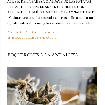
ALUBIA DE LA BAÑEZA OLVIDATE DE LAS PATATAS
FRITAS, DESCUBRE EL SNACK CRUJIENTE CON
ALUBIA DE LA BAÑEZA MAS ADICTIVO Y SALUDABLE
¿Cuántas veces te ha apurado ese gusanillo a media tarde
o justo antes de cenar y has acabado recurriendo a las
típicas patatas de bolsa, frutos secos fritos o snacks
Compartir
Publicar un comentario
ultraprocesados llenos de grasas saturadas y sodio?
SI TE GUSTA SIGUE LEYENDO............
Todos hemos estado ahí. Sin embargo, cuidarse no tiene
por qué significar renunciar al placer de un picoteo
sabroso, con ese toque tostado y crujiente que tanto nos
BOQUERONES A LA ANDALUZA
satisface. Estas alubias crujientes al horno van a cambiar
por completo tu forma de ver las legumbres. Olvídate de
asociar las alubias únicamente a los guisos tradicionales y
copiosos de invierno. Con esta receta simple pero
revolucionaria, transformaremos un ingrediente tan
humilde como la alubia de La Bañeza en un snack ligero,
dorado, cargado de proteína y 100% natural. Es el
sustituto perfecto a los frutos se...