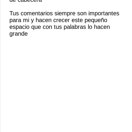
a
r
Tus comentarios siempre son importantes
u
para mi y hacen crecer este pequeño
n
espacio que con tus palabras lo hacen
c
grande
o
m
e
n
t
a
r
i
o