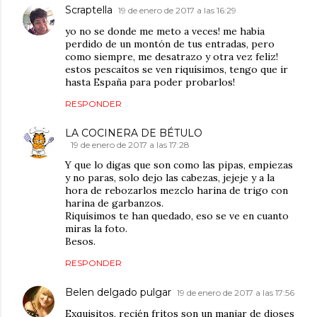
Scraptella
19 de enero de 2017 a las 16:29
yo no se donde me meto a veces! me habia
perdido de un montón de tus entradas, pero
como siempre, me desatrazo y otra vez feliz!
estos pescaítos se ven riquísimos, tengo que ir
hasta España para poder probarlos!
RESPONDER
LA COCINERA DE BÉTULO
19 de enero de 2017 a las 17:28
Y que lo digas que son como las pipas, empiezas
y no paras, solo dejo las cabezas, jejeje y a la
hora de rebozarlos mezclo harina de trigo con
harina de garbanzos.
Riquísimos te han quedado, eso se ve en cuanto
miras la foto.
Besos.
RESPONDER
Belen delgado pulgar
19 de enero de 2017 a las 17:56
Exquisitos, recién fritos son un manjar de dioses