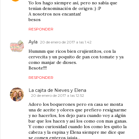
Yo los hago siempre así, pero no sabía que
tenían denominación de origen ;) :P
A nosotros nos encantan!
besos
RESPONDER
Ayla
20 de enero de 2017 a las 1:42
Hummm que ricos bien crujientitos, con la
cervecita y un poquito de pan con tomate y ya
como manjar de dioses.
Besote!!!!
RESPONDER
La cajita de Nieves y Elena
20 de enero de 2017 a las 12:52
Adoro los boquerones pero en casa se monta
una de aceite y olores que prefiero resignarme
y no hacerlos, los dejo para cuando voy a algún
bar que los hacen y así los como con mas ganas.
Y como curiosidad cuando los como les quito la
cabeza y la espina y Elena siempre me dice que
se comen enteros jajaja...