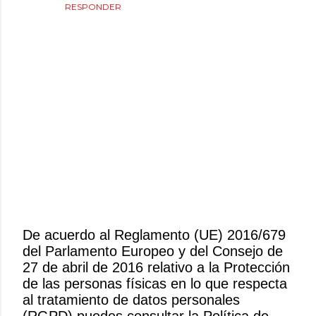
RESPONDER
De acuerdo al Reglamento (UE) 2016/679
del Parlamento Europeo y del Consejo de
P
27 de abril de 2016 relativo a la Protección
u
de las personas físicas en lo que respecta
b
al tratamiento de datos personales
l
(RGPD) puedes consultar la Política de