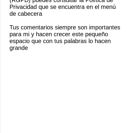
i
Privacidad que se encuentra en el menú
c
de cabecera
a
r
Tus comentarios siempre son importantes
u
para mi y hacen crecer este pequeño
n
espacio que con tus palabras lo hacen
c
grande
o
m
e
n
t
a
r
i
o