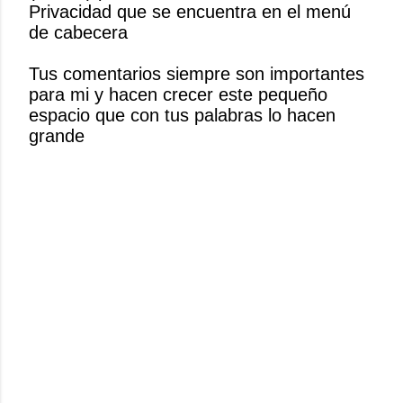
Privacidad que se encuentra en el menú
c
de cabecera
a
r
Tus comentarios siempre son importantes
u
para mi y hacen crecer este pequeño
n
espacio que con tus palabras lo hacen
c
grande
o
m
e
n
t
a
r
i
o