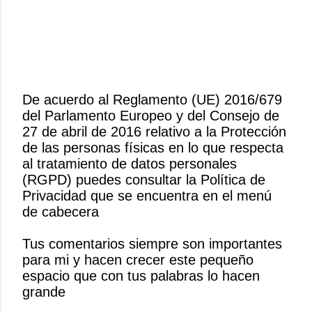
De acuerdo al Reglamento (UE) 2016/679
del Parlamento Europeo y del Consejo de
P
27 de abril de 2016 relativo a la Protección
u
de las personas físicas en lo que respecta
b
al tratamiento de datos personales
l
(RGPD) puedes consultar la Política de
i
Privacidad que se encuentra en el menú
c
de cabecera
a
r
Tus comentarios siempre son importantes
u
para mi y hacen crecer este pequeño
n
espacio que con tus palabras lo hacen
c
grande
o
m