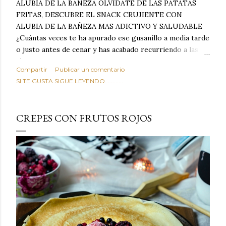
ALUBIA DE LA BAÑEZA OLVIDATE DE LAS PATATAS
FRITAS, DESCUBRE EL SNACK CRUJIENTE CON
ALUBIA DE LA BAÑEZA MAS ADICTIVO Y SALUDABLE
¿Cuántas veces te ha apurado ese gusanillo a media tarde
o justo antes de cenar y has acabado recurriendo a las
típicas patatas de bolsa, frutos secos fritos o snacks
Compartir
Publicar un comentario
ultraprocesados llenos de grasas saturadas y sodio?
SI TE GUSTA SIGUE LEYENDO............
Todos hemos estado ahí. Sin embargo, cuidarse no tiene
por qué significar renunciar al placer de un picoteo
sabroso, con ese toque tostado y crujiente que tanto nos
CREPES CON FRUTOS ROJOS
satisface. Estas alubias crujientes al horno van a cambiar
por completo tu forma de ver las legumbres. Olvídate de
asociar las alubias únicamente a los guisos tradicionales y
copiosos de invierno. Con esta receta simple pero
revolucionaria, transformaremos un ingrediente tan
humilde como la alubia de La Bañeza en un snack ligero,
dorado, cargado de proteína y 100% natural. Es el
sustituto perfecto a los frutos se...