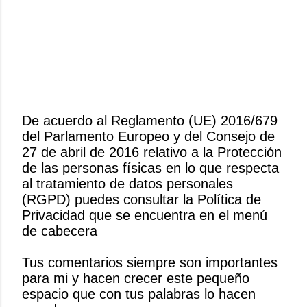
De acuerdo al Reglamento (UE) 2016/679
del Parlamento Europeo y del Consejo de
P
27 de abril de 2016 relativo a la Protección
u
de las personas físicas en lo que respecta
b
al tratamiento de datos personales
l
(RGPD) puedes consultar la Política de
i
Privacidad que se encuentra en el menú
c
de cabecera
a
r
Tus comentarios siempre son importantes
u
para mi y hacen crecer este pequeño
n
espacio que con tus palabras lo hacen
c