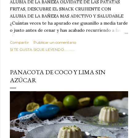
ALUBIA DE LA BAÑEZA OLVIDATE DE LAS PATATAS
FRITAS, DESCUBRE EL SNACK CRUJIENTE CON
ALUBIA DE LA BAÑEZA MAS ADICTIVO Y SALUDABLE
¿Cuántas veces te ha apurado ese gusanillo a media tarde
o justo antes de cenar y has acabado recurriendo a las
típicas patatas de bolsa, frutos secos fritos o snacks
Compartir
Publicar un comentario
ultraprocesados llenos de grasas saturadas y sodio?
SI TE GUSTA SIGUE LEYENDO............
Todos hemos estado ahí. Sin embargo, cuidarse no tiene
por qué significar renunciar al placer de un picoteo
sabroso, con ese toque tostado y crujiente que tanto nos
PANACOTA DE COCO Y LIMA SIN
satisface. Estas alubias crujientes al horno van a cambiar
AZÚCAR
por completo tu forma de ver las legumbres. Olvídate de
asociar las alubias únicamente a los guisos tradicionales y
copiosos de invierno. Con esta receta simple pero
revolucionaria, transformaremos un ingrediente tan
humilde como la alubia de La Bañeza en un snack ligero,
dorado, cargado de proteína y 100% natural. Es el
sustituto perfecto a los frutos se...