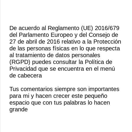
De acuerdo al Reglamento (UE) 2016/679
del Parlamento Europeo y del Consejo de
P
27 de abril de 2016 relativo a la Protección
u
de las personas físicas en lo que respecta
b
al tratamiento de datos personales
l
(RGPD) puedes consultar la Política de
i
Privacidad que se encuentra en el menú
c
de cabecera
a
r
Tus comentarios siempre son importantes
u
para mi y hacen crecer este pequeño
n
espacio que con tus palabras lo hacen
c
grande
o
m
e
n