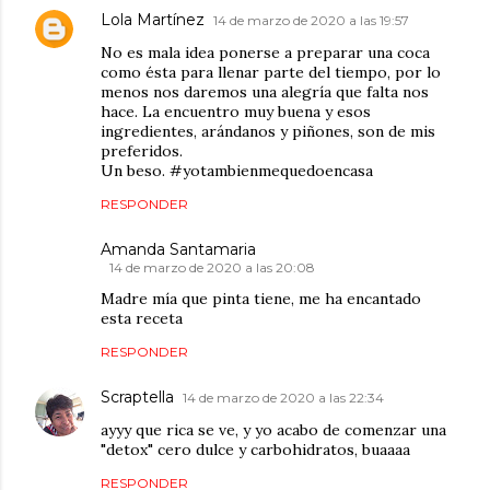
Lola Martínez
14 de marzo de 2020 a las 19:57
No es mala idea ponerse a preparar una coca
como ésta para llenar parte del tiempo, por lo
menos nos daremos una alegría que falta nos
hace. La encuentro muy buena y esos
ingredientes, arándanos y piñones, son de mis
preferidos.
Un beso. #yotambienmequedoencasa
RESPONDER
Amanda Santamaria
14 de marzo de 2020 a las 20:08
Madre mía que pinta tiene, me ha encantado
esta receta
RESPONDER
Scraptella
14 de marzo de 2020 a las 22:34
ayyy que rica se ve, y yo acabo de comenzar una
"detox" cero dulce y carbohidratos, buaaaa
RESPONDER