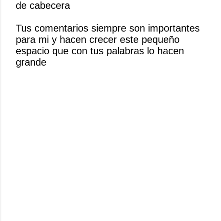
de cabecera
a
r
Tus comentarios siempre son importantes
u
para mi y hacen crecer este pequeño
n
espacio que con tus palabras lo hacen
c
grande
o
m
e
n
t
a
r
i
o