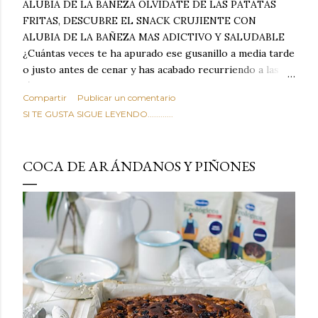
ALUBIA DE LA BAÑEZA OLVIDATE DE LAS PATATAS
FRITAS, DESCUBRE EL SNACK CRUJIENTE CON
ALUBIA DE LA BAÑEZA MAS ADICTIVO Y SALUDABLE
¿Cuántas veces te ha apurado ese gusanillo a media tarde
o justo antes de cenar y has acabado recurriendo a las
típicas patatas de bolsa, frutos secos fritos o snacks
Compartir
Publicar un comentario
ultraprocesados llenos de grasas saturadas y sodio?
SI TE GUSTA SIGUE LEYENDO............
Todos hemos estado ahí. Sin embargo, cuidarse no tiene
por qué significar renunciar al placer de un picoteo
sabroso, con ese toque tostado y crujiente que tanto nos
COCA DE ARÁNDANOS Y PIÑONES
satisface. Estas alubias crujientes al horno van a cambiar
por completo tu forma de ver las legumbres. Olvídate de
asociar las alubias únicamente a los guisos tradicionales y
copiosos de invierno. Con esta receta simple pero
revolucionaria, transformaremos un ingrediente tan
humilde como la alubia de La Bañeza en un snack ligero,
dorado, cargado de proteína y 100% natural. Es el
sustituto perfecto a los frutos se...