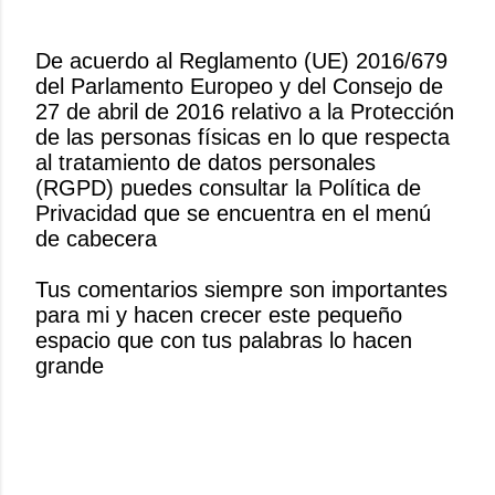
De acuerdo al Reglamento (UE) 2016/679
del Parlamento Europeo y del Consejo de
P
27 de abril de 2016 relativo a la Protección
u
de las personas físicas en lo que respecta
b
al tratamiento de datos personales
l
(RGPD) puedes consultar la Política de
i
Privacidad que se encuentra en el menú
c
de cabecera
a
r
Tus comentarios siempre son importantes
u
para mi y hacen crecer este pequeño
n
espacio que con tus palabras lo hacen
c
grande
o
m
e
n
t