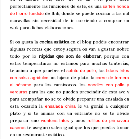
perfectamente las funciones de este, es una
sarten honda
de Ibili
, donde se puede cocinar a las mil
de hierro fundido
maravillas sin necesidad de ir corriendo a comprar un
wok para dichas elaboraciones.
Si os gusta la
cocina asiática
en el blog podéis encontrar
algunas recetas que estoy segura os van a gustar, sobre
todo por lo
rápidas que son de elaborar
, porque con
estas temperaturas no estamos para muchas tonterías,
te animo a que pruebes el
, los
sofrito de pollo
fideos fritos
, un lujazo de plato, la
con salsa agridulce
carne de ternera
para los carnívoros. los
al sésamo
noodles con pollo y
para los que no pueden prescindir de esta ave y
verduras
para acompañar no se te olvide preparar una ensalada en
esta ocasión la
le va genial a cualquier
ensalada china
plato y si te animas con un entrante no se te olvide
preparar uno
y unos
wontons fritos
rollitos de primavera
te aseguro salen igual que los que puedas tomar
caseros
en un restaurante asiático.