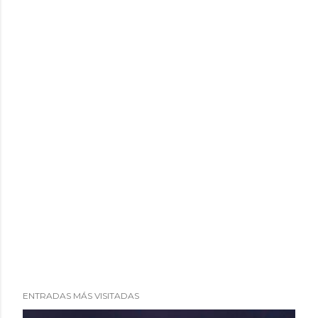
i
o
ENTRADAS MÁS VISITADAS