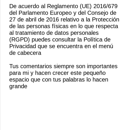
De acuerdo al Reglamento (UE) 2016/679
del Parlamento Europeo y del Consejo de
P
27 de abril de 2016 relativo a la Protección
u
de las personas físicas en lo que respecta
b
al tratamiento de datos personales
l
(RGPD) puedes consultar la Política de
i
Privacidad que se encuentra en el menú
c
de cabecera
a
r
Tus comentarios siempre son importantes
u
para mi y hacen crecer este pequeño
n
espacio que con tus palabras lo hacen
c
grande
o
m
e
n
t
a
r