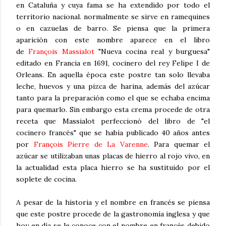
en Cataluña y cuya fama se ha extendido por todo el
territorio nacional. normalmente se sirve en ramequines
o en cazuelas de barro. Se piensa que la primera
aparición con este nombre aparece en el libro
de
François Massialot
"Nueva cocina real y burguesa"
editado en Francia en 1691, cocinero del rey Felipe I de
Orleans. En aquella época este postre tan solo llevaba
leche, huevos y una pizca de harina, además del azúcar
tanto para la preparación como el que se echaba encima
para quemarlo. Sin embargo esta crema procede de otra
receta que Massialot perfeccionó del libro de "el
cocinero francés" que se había publicado 40 años antes
por
François Pierre de La Varenne
. Para quemar el
azúcar se utilizaban unas placas de hierro al rojo vivo, en
la actualidad esta placa hierro se ha sustituido por el
soplete de cocina.
A pesar de la historia y el nombre en francés se piensa
que este postre procede de la gastronomía inglesa y que
hoy en día se le conoce con el nombre en francés debido