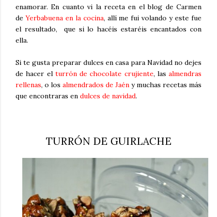
enamorar. En cuanto vi la receta en el blog de Carmen
de
Yerbabuena en la cocina
, allí me fui volando y este fue
el resultado, que si lo hacéis estaréis encantados con
ella.
Si te gusta preparar dulces en casa para Navidad no dejes
de hacer el
turrón de chocolate crujiente
, las
almendras
rellenas
, o los
almendrados de Jaén
y muchas recetas más
que encontraras en
dulces de navidad
.
TURRÓN DE GUIRLACHE