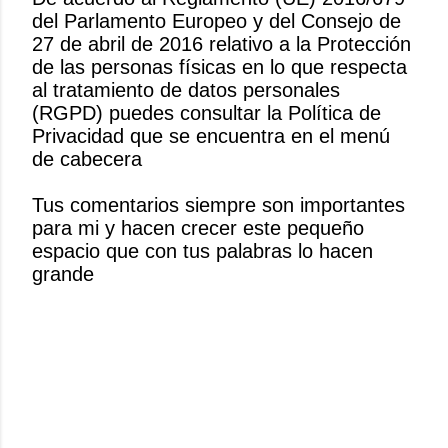
del Parlamento Europeo y del Consejo de
P
27 de abril de 2016 relativo a la Protección
u
de las personas físicas en lo que respecta
b
al tratamiento de datos personales
l
(RGPD) puedes consultar la Política de
i
Privacidad que se encuentra en el menú
c
de cabecera
a
r
Tus comentarios siempre son importantes
u
para mi y hacen crecer este pequeño
n
espacio que con tus palabras lo hacen
c
grande
o
m
e
n
t
a
r
i