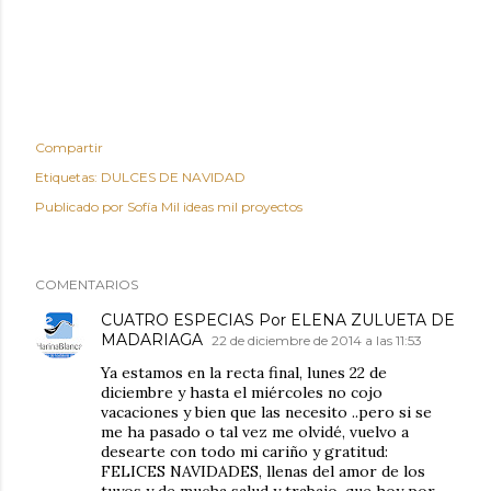
Compartir
Etiquetas:
DULCES DE NAVIDAD
Publicado por
Sofía Mil ideas mil proyectos
COMENTARIOS
CUATRO ESPECIAS Por ELENA ZULUETA DE
MADARIAGA
22 de diciembre de 2014 a las 11:53
Ya estamos en la recta final, lunes 22 de
diciembre y hasta el miércoles no cojo
vacaciones y bien que las necesito ..pero si se
me ha pasado o tal vez me olvidé, vuelvo a
desearte con todo mi cariño y gratitud:
FELICES NAVIDADES, llenas del amor de los
tuyos y de mucha salud y trabajo, que hoy por