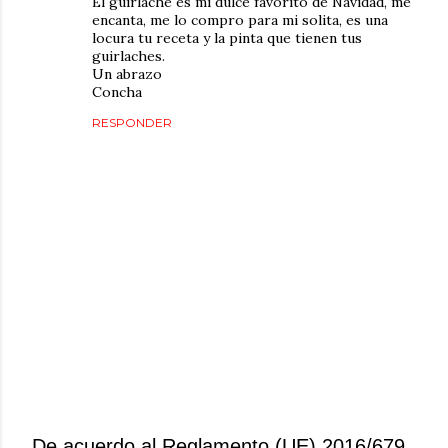
El guirlache es mi dulce favorito de Navidad, me
encanta, me lo compro para mi solita, es una
locura tu receta y la pinta que tienen tus
guirlaches.
Un abrazo
Concha
RESPONDER
De acuerdo al Reglamento (UE) 2016/679