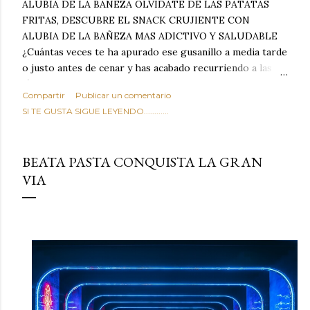
ALUBIA DE LA BAÑEZA OLVIDATE DE LAS PATATAS
FRITAS, DESCUBRE EL SNACK CRUJIENTE CON
ALUBIA DE LA BAÑEZA MAS ADICTIVO Y SALUDABLE
¿Cuántas veces te ha apurado ese gusanillo a media tarde
o justo antes de cenar y has acabado recurriendo a las
típicas patatas de bolsa, frutos secos fritos o snacks
Compartir
Publicar un comentario
ultraprocesados llenos de grasas saturadas y sodio?
SI TE GUSTA SIGUE LEYENDO............
Todos hemos estado ahí. Sin embargo, cuidarse no tiene
por qué significar renunciar al placer de un picoteo
sabroso, con ese toque tostado y crujiente que tanto nos
BEATA PASTA CONQUISTA LA GRAN
satisface. Estas alubias crujientes al horno van a cambiar
VIA
por completo tu forma de ver las legumbres. Olvídate de
asociar las alubias únicamente a los guisos tradicionales y
copiosos de invierno. Con esta receta simple pero
revolucionaria, transformaremos un ingrediente tan
humilde como la alubia de La Bañeza en un snack ligero,
dorado, cargado de proteína y 100% natural. Es el
sustituto perfecto a los frutos se...