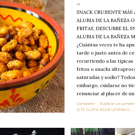
SNACK CRUJIENTE MÁS 
ALUBIA DE LA BAÑEZA O
FRITAS, DESCUBRE EL 
ALUBIA DE LA BAÑEZA 
¿Cuántas veces te ha apu
tarde o justo antes de c
recurriendo a las típicas
fritos o snacks ultraproc
saturadas y sodio? Todos
embargo, cuidarse no tie
renunciar al placer de un
toque tostado y crujiente
Compartir
Publicar un coment
Estas alubias crujientes 
SI TE GUSTA SIGUE LEYENDO........
completo tu forma de ver
asociar las alubias única
tradicionales y copiosos 