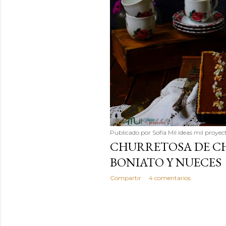
Publicado por
Sofía Mil ideas mil proyec
CHURRETOSA DE C
BONIATO Y NUECES
Compartir
4 comentarios