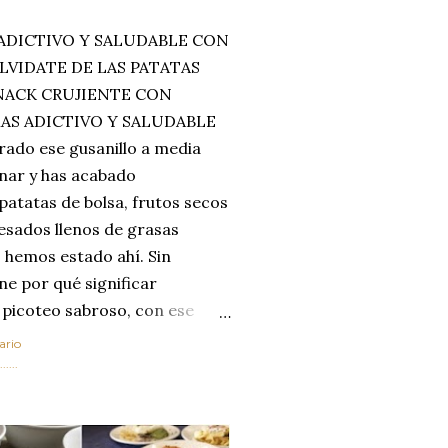
ADICTIVO Y SALUDABLE CON
LVIDATE DE LAS PATATAS
SNACK CRUJIENTE CON
MAS ADICTIVO Y SALUDABLE
rado ese gusanillo a media
enar y has acabado
 patatas de bolsa, frutos secos
esados llenos de grasas
 hemos estado ahí. Sin
ne por qué significar
 picoteo sabroso, con ese
 que tanto nos satisface.
ario
al horno van a cambiar por
....
 las legumbres. Olvídate de
mente a los guisos
de invierno. Con esta receta