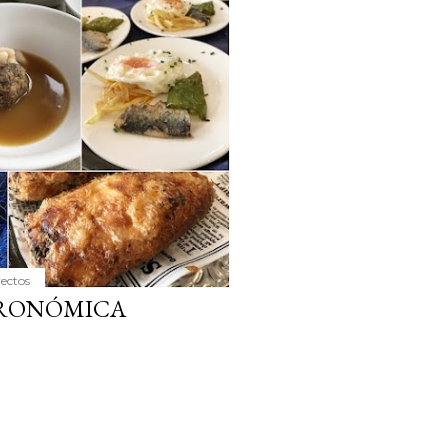
ria, transformaremos un
como la alubia de La Bañeza
do, cargado de proteína y
uto perfecto a los frutos se...
yectos
TRONÓMICA