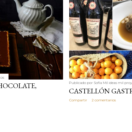
simple pero revoluciona
ingrediente tan humilde 
en un snack ligero, dora
100% natural. Es el sustit
tos
Publicado por
Sofía Mil ideas mil pro
HOCOLATE,
CASTELLÓN GAS
Compartir
2 comentarios