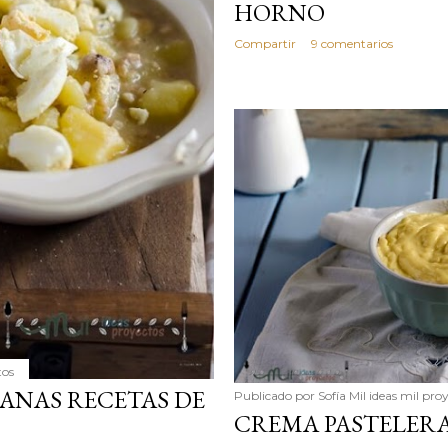
HORNO
Compartir
9 comentarios
tos
LANAS RECETAS DE
Publicado por
Sofía Mil ideas mil pro
CREMA PASTELER