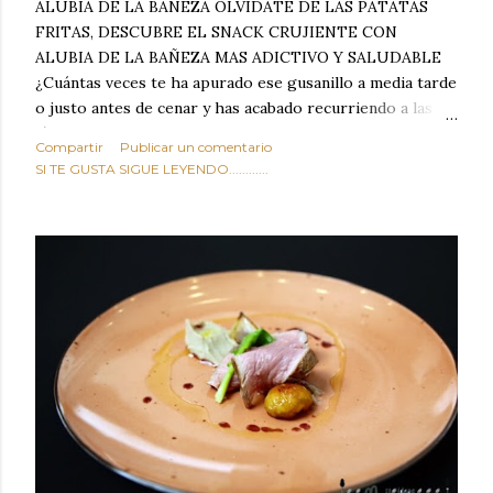
ALUBIA DE LA BAÑEZA OLVIDATE DE LAS PATATAS
FRITAS, DESCUBRE EL SNACK CRUJIENTE CON
ALUBIA DE LA BAÑEZA MAS ADICTIVO Y SALUDABLE
¿Cuántas veces te ha apurado ese gusanillo a media tarde
o justo antes de cenar y has acabado recurriendo a las
típicas patatas de bolsa, frutos secos fritos o snacks
Compartir
Publicar un comentario
ultraprocesados llenos de grasas saturadas y sodio?
SI TE GUSTA SIGUE LEYENDO............
Todos hemos estado ahí. Sin embargo, cuidarse no tiene
por qué significar renunciar al placer de un picoteo
sabroso, con ese toque tostado y crujiente que tanto nos
satisface. Estas alubias crujientes al horno van a cambiar
por completo tu forma de ver las legumbres. Olvídate de
asociar las alubias únicamente a los guisos tradicionales y
copiosos de invierno. Con esta receta simple pero
revolucionaria, transformaremos un ingrediente tan
humilde como la alubia de La Bañeza en un snack ligero,
dorado, cargado de proteína y 100% natural. Es el
sustituto perfecto a los frutos se...