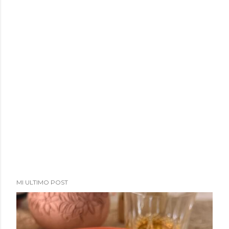
a
d
a
s
MI ULTIMO POST