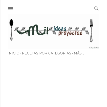
Ir al contenido principal
INICIO
RECETAS POR CATEGORIAS
MÁS…
E
n
t
r