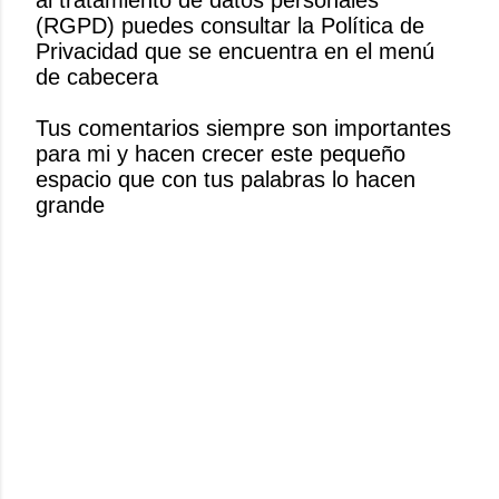
al tratamiento de datos personales
l
(RGPD) puedes consultar la Política de
i
Privacidad que se encuentra en el menú
c
de cabecera
a
r
Tus comentarios siempre son importantes
u
para mi y hacen crecer este pequeño
n
espacio que con tus palabras lo hacen
c
grande
o
m
e
n
t
a
r
i
o