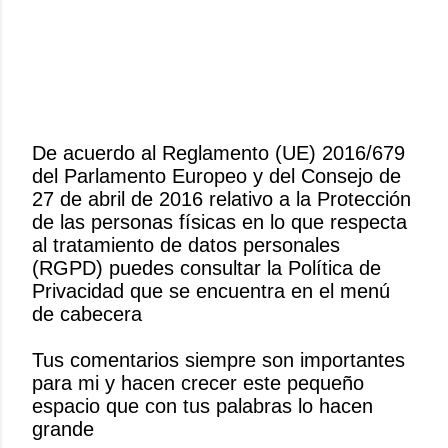
De acuerdo al Reglamento (UE) 2016/679
del Parlamento Europeo y del Consejo de
P
27 de abril de 2016 relativo a la Protección
u
de las personas físicas en lo que respecta
b
al tratamiento de datos personales
l
(RGPD) puedes consultar la Política de
i
Privacidad que se encuentra en el menú
c
de cabecera
a
r
Tus comentarios siempre son importantes
u
para mi y hacen crecer este pequeño
n
espacio que con tus palabras lo hacen
c
grande
o