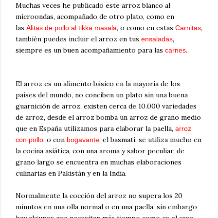
Muchas veces he publicado este
arroz blanco al
microondas
, acompañado de otro plato, como en
las
, o como en estas
,
Alitas de pollo al tikka masala
Carnitas
también puedes incluir el arroz en tus
,
ensaladas
siempre es un buen acompañamiento para las
.
carnes
El arroz es un alimento básico en la mayoría de los
países del mundo, no conciben un plato sin una buena
guarnición de arroz, existen cerca de 10.000 variedades
de arroz, desde el arroz bomba un arroz de grano medio
que en España utilizamos para elaborar la paella,
arroz
, o con
. el basmati, se utiliza mucho en
con pollo
bogavante
la cocina asiática, con una aroma y sabor peculiar, de
grano largo se encuentra en muchas elaboraciones
culinarias en Pakistán y en la India.
Normalmente la cocción del arroz no supera los 20
minutos en una olla normal o en una paella, sin embargo
hay algunos que necesitan más tiempo como es el caso