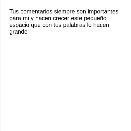
r
Tus comentarios siempre son importantes
u
para mi y hacen crecer este pequeño
n
espacio que con tus palabras lo hacen
c
grande
o
m
e
n
t
a
r
i
o