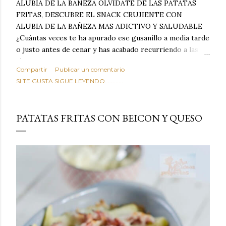
ALUBIA DE LA BAÑEZA OLVIDATE DE LAS PATATAS
FRITAS, DESCUBRE EL SNACK CRUJIENTE CON
ALUBIA DE LA BAÑEZA MAS ADICTIVO Y SALUDABLE
¿Cuántas veces te ha apurado ese gusanillo a media tarde
o justo antes de cenar y has acabado recurriendo a las
típicas patatas de bolsa, frutos secos fritos o snacks
Compartir
Publicar un comentario
ultraprocesados llenos de grasas saturadas y sodio?
SI TE GUSTA SIGUE LEYENDO............
Todos hemos estado ahí. Sin embargo, cuidarse no tiene
por qué significar renunciar al placer de un picoteo
sabroso, con ese toque tostado y crujiente que tanto nos
PATATAS FRITAS CON BEICON Y QUESO
satisface. Estas alubias crujientes al horno van a cambiar
por completo tu forma de ver las legumbres. Olvídate de
asociar las alubias únicamente a los guisos tradicionales y
copiosos de invierno. Con esta receta simple pero
revolucionaria, transformaremos un ingrediente tan
humilde como la alubia de La Bañeza en un snack ligero,
dorado, cargado de proteína y 100% natural. Es el
sustituto perfecto a los frutos se...