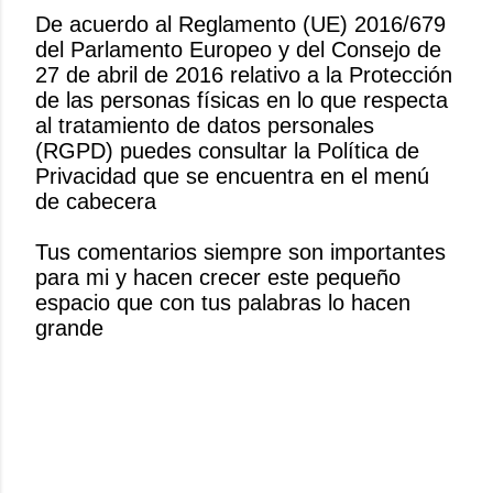
De acuerdo al Reglamento (UE) 2016/679
del Parlamento Europeo y del Consejo de
P
27 de abril de 2016 relativo a la Protección
u
de las personas físicas en lo que respecta
b
al tratamiento de datos personales
l
(RGPD) puedes consultar la Política de
i
Privacidad que se encuentra en el menú
c
de cabecera
a
r
Tus comentarios siempre son importantes
u
para mi y hacen crecer este pequeño
n
espacio que con tus palabras lo hacen
c
grande
o
m
e
n
t
a
r