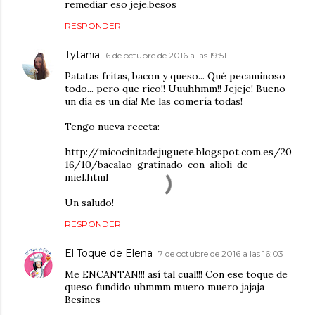
remediar eso jeje,besos
RESPONDER
Tytania
6 de octubre de 2016 a las 19:51
Patatas fritas, bacon y queso... Qué pecaminoso
todo... pero que rico!! Uuuhhmm!! Jejeje! Bueno
un día es un día! Me las comería todas!
Tengo nueva receta:
http://micocinitadejuguete.blogspot.com.es/20
16/10/bacalao-gratinado-con-alioli-de-
miel.html
Un saludo!
RESPONDER
El Toque de Elena
7 de octubre de 2016 a las 16:03
Me ENCANTAN!!! así tal cual!!! Con ese toque de
queso fundido uhmmm muero muero jajaja
Besines