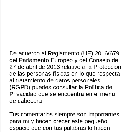
De acuerdo al Reglamento (UE) 2016/679
del Parlamento Europeo y del Consejo de
P
27 de abril de 2016 relativo a la Protección
u
de las personas físicas en lo que respecta
b
al tratamiento de datos personales
l
(RGPD) puedes consultar la Política de
i
Privacidad que se encuentra en el menú
c
de cabecera
a
r
Tus comentarios siempre son importantes
u
para mi y hacen crecer este pequeño
n
espacio que con tus palabras lo hacen
c