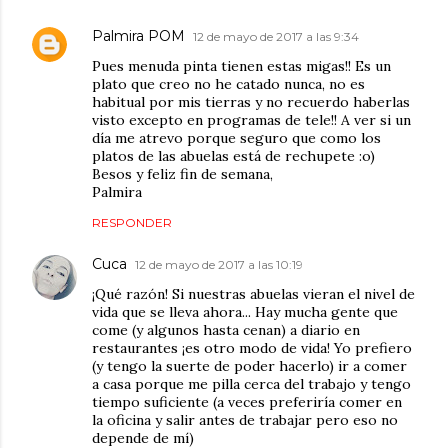
Palmira POM
12 de mayo de 2017 a las 9:34
Pues menuda pinta tienen estas migas!! Es un
plato que creo no he catado nunca, no es
habitual por mis tierras y no recuerdo haberlas
visto excepto en programas de tele!! A ver si un
día me atrevo porque seguro que como los
platos de las abuelas está de rechupete :o)
Besos y feliz fin de semana,
Palmira
RESPONDER
Cuca
12 de mayo de 2017 a las 10:19
¡Qué razón! Si nuestras abuelas vieran el nivel de
vida que se lleva ahora... Hay mucha gente que
come (y algunos hasta cenan) a diario en
restaurantes ¡es otro modo de vida! Yo prefiero
(y tengo la suerte de poder hacerlo) ir a comer
a casa porque me pilla cerca del trabajo y tengo
tiempo suficiente (a veces preferiría comer en
la oficina y salir antes de trabajar pero eso no
depende de mí)