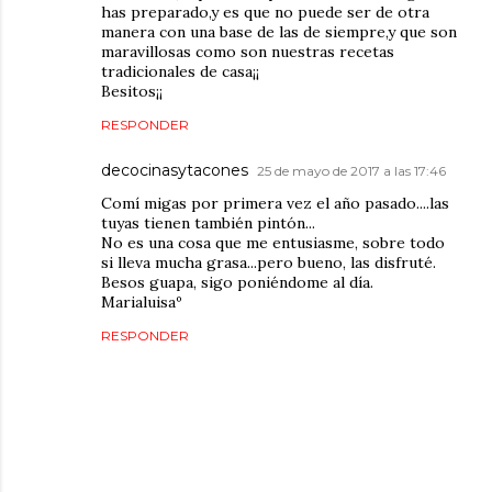
has preparado,y es que no puede ser de otra
manera con una base de las de siempre,y que son
maravillosas como son nuestras recetas
tradicionales de casa¡¡
Besitos¡¡
RESPONDER
decocinasytacones
25 de mayo de 2017 a las 17:46
Comí migas por primera vez el año pasado....las
tuyas tienen también pintón...
No es una cosa que me entusiasme, sobre todo
si lleva mucha grasa...pero bueno, las disfruté.
Besos guapa, sigo poniéndome al día.
Marialuisaº
RESPONDER