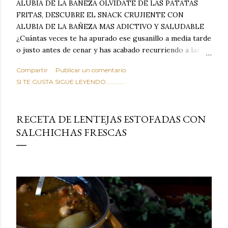
ALUBIA DE LA BAÑEZA OLVIDATE DE LAS PATATAS
FRITAS, DESCUBRE EL SNACK CRUJIENTE CON
ALUBIA DE LA BAÑEZA MAS ADICTIVO Y SALUDABLE
¿Cuántas veces te ha apurado ese gusanillo a media tarde
o justo antes de cenar y has acabado recurriendo a las
típicas patatas de bolsa, frutos secos fritos o snacks
Compartir
Publicar un comentario
ultraprocesados llenos de grasas saturadas y sodio?
SI TE GUSTA SIGUE LEYENDO............
Todos hemos estado ahí. Sin embargo, cuidarse no tiene
por qué significar renunciar al placer de un picoteo
sabroso, con ese toque tostado y crujiente que tanto nos
RECETA DE LENTEJAS ESTOFADAS CON
satisface. Estas alubias crujientes al horno van a cambiar
SALCHICHAS FRESCAS
por completo tu forma de ver las legumbres. Olvídate de
asociar las alubias únicamente a los guisos tradicionales y
copiosos de invierno. Con esta receta simple pero
revolucionaria, transformaremos un ingrediente tan
humilde como la alubia de La Bañeza en un snack ligero,
dorado, cargado de proteína y 100% natural. Es el
sustituto perfecto a los frutos se...