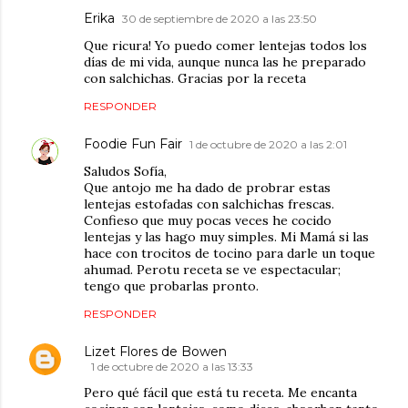
Erika
30 de septiembre de 2020 a las 23:50
Que ricura! Yo puedo comer lentejas todos los
días de mi vida, aunque nunca las he preparado
con salchichas. Gracias por la receta
RESPONDER
Foodie Fun Fair
1 de octubre de 2020 a las 2:01
Saludos Sofía,
Que antojo me ha dado de probrar estas
lentejas estofadas con salchichas frescas.
Confieso que muy pocas veces he cocido
lentejas y las hago muy simples. Mi Mamá si las
hace con trocitos de tocino para darle un toque
ahumad. Perotu receta se ve espectacular;
tengo que probarlas pronto.
RESPONDER
Lizet Flores de Bowen
1 de octubre de 2020 a las 13:33
Pero qué fácil que está tu receta. Me encanta