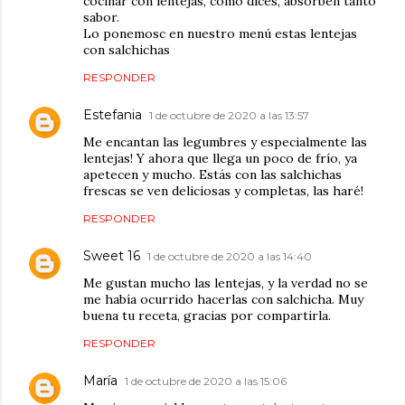
cocinar con lentejas, como dices, absorben tanto
sabor.
Lo ponemosc en nuestro menú estas lentejas
con salchichas
RESPONDER
Estefania
1 de octubre de 2020 a las 13:57
Me encantan las legumbres y especialmente las
lentejas! Y ahora que llega un poco de frío, ya
apetecen y mucho. Estás con las salchichas
frescas se ven deliciosas y completas, las haré!
RESPONDER
Sweet 16
1 de octubre de 2020 a las 14:40
Me gustan mucho las lentejas, y la verdad no se
me había ocurrido hacerlas con salchicha. Muy
buena tu receta, gracias por compartirla.
RESPONDER
María
1 de octubre de 2020 a las 15:06