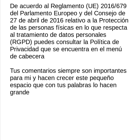
De acuerdo al Reglamento (UE) 2016/679
del Parlamento Europeo y del Consejo de
P
27 de abril de 2016 relativo a la Protección
u
de las personas físicas en lo que respecta
b
al tratamiento de datos personales
l
(RGPD) puedes consultar la Política de
i
Privacidad que se encuentra en el menú
c
de cabecera
a
r
Tus comentarios siempre son importantes
u
para mi y hacen crecer este pequeño
n
espacio que con tus palabras lo hacen
c
grande
o
m
e
n
t
a
r