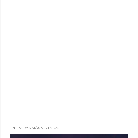
i
o
ENTRADAS MÁS VISITADAS