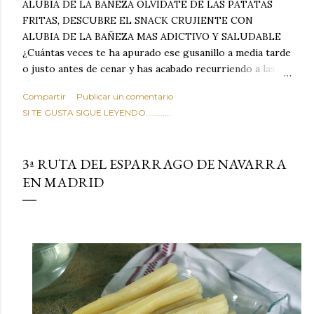
ALUBIA DE LA BAÑEZA OLVIDATE DE LAS PATATAS
FRITAS, DESCUBRE EL SNACK CRUJIENTE CON
ALUBIA DE LA BAÑEZA MAS ADICTIVO Y SALUDABLE
¿Cuántas veces te ha apurado ese gusanillo a media tarde
o justo antes de cenar y has acabado recurriendo a las
típicas patatas de bolsa, frutos secos fritos o snacks
Compartir
Publicar un comentario
ultraprocesados llenos de grasas saturadas y sodio?
SI TE GUSTA SIGUE LEYENDO............
Todos hemos estado ahí. Sin embargo, cuidarse no tiene
por qué significar renunciar al placer de un picoteo
sabroso, con ese toque tostado y crujiente que tanto nos
3ª RUTA DEL ESPARRAGO DE NAVARRA
satisface. Estas alubias crujientes al horno van a cambiar
EN MADRID
por completo tu forma de ver las legumbres. Olvídate de
asociar las alubias únicamente a los guisos tradicionales y
copiosos de invierno. Con esta receta simple pero
revolucionaria, transformaremos un ingrediente tan
humilde como la alubia de La Bañeza en un snack ligero,
dorado, cargado de proteína y 100% natural. Es el
sustituto perfecto a los frutos se...