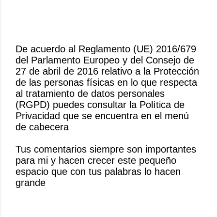
De acuerdo al Reglamento (UE) 2016/679
del Parlamento Europeo y del Consejo de
P
27 de abril de 2016 relativo a la Protección
u
de las personas físicas en lo que respecta
b
al tratamiento de datos personales
l
(RGPD) puedes consultar la Política de
i
Privacidad que se encuentra en el menú
c
de cabecera
a
r
Tus comentarios siempre son importantes
u
para mi y hacen crecer este pequeño
n
espacio que con tus palabras lo hacen
c
grande
o
m
e