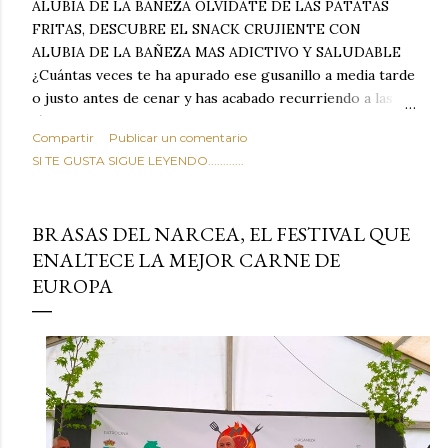
ALUBIA DE LA BAÑEZA OLVIDATE DE LAS PATATAS
FRITAS, DESCUBRE EL SNACK CRUJIENTE CON
ALUBIA DE LA BAÑEZA MAS ADICTIVO Y SALUDABLE
¿Cuántas veces te ha apurado ese gusanillo a media tarde
o justo antes de cenar y has acabado recurriendo a las
típicas patatas de bolsa, frutos secos fritos o snacks
Compartir
Publicar un comentario
ultraprocesados llenos de grasas saturadas y sodio?
SI TE GUSTA SIGUE LEYENDO............
Todos hemos estado ahí. Sin embargo, cuidarse no tiene
por qué significar renunciar al placer de un picoteo
sabroso, con ese toque tostado y crujiente que tanto nos
BRASAS DEL NARCEA, EL FESTIVAL QUE
satisface. Estas alubias crujientes al horno van a cambiar
ENALTECE LA MEJOR CARNE DE
por completo tu forma de ver las legumbres. Olvídate de
EUROPA
asociar las alubias únicamente a los guisos tradicionales y
copiosos de invierno. Con esta receta simple pero
revolucionaria, transformaremos un ingrediente tan
humilde como la alubia de La Bañeza en un snack ligero,
dorado, cargado de proteína y 100% natural. Es el
sustituto perfecto a los frutos se...