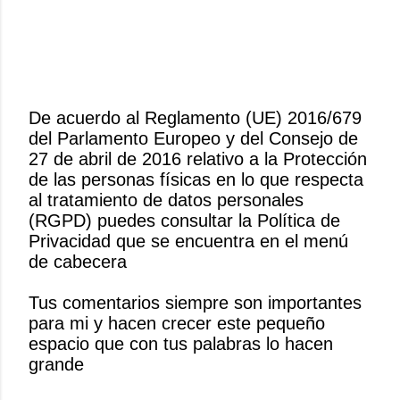
De acuerdo al Reglamento (UE) 2016/679
del Parlamento Europeo y del Consejo de
P
27 de abril de 2016 relativo a la Protección
u
de las personas físicas en lo que respecta
b
al tratamiento de datos personales
l
(RGPD) puedes consultar la Política de
i
Privacidad que se encuentra en el menú
c
de cabecera
a
r
Tus comentarios siempre son importantes
u
para mi y hacen crecer este pequeño
n
espacio que con tus palabras lo hacen
c
grande
o
m