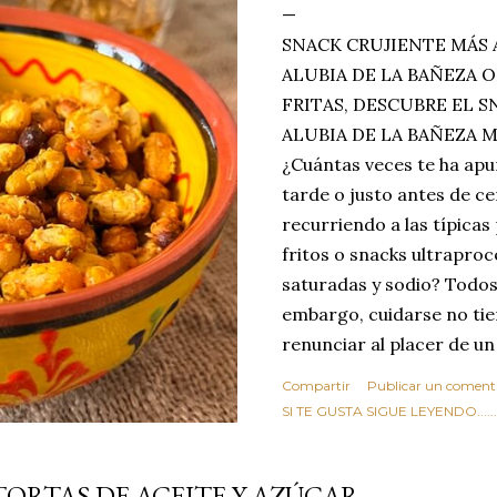
SNACK CRUJIENTE MÁS 
ALUBIA DE LA BAÑEZA O
FRITAS, DESCUBRE EL 
ALUBIA DE LA BAÑEZA 
¿Cuántas veces te ha apu
tarde o justo antes de c
recurriendo a las típicas
fritos o snacks ultraproc
saturadas y sodio? Todos
embargo, cuidarse no tie
renunciar al placer de un
toque tostado y crujiente
Compartir
Publicar un coment
Estas alubias crujientes 
SI TE GUSTA SIGUE LEYENDO........
completo tu forma de ver
asociar las alubias única
TORTAS DE ACEITE Y AZÚCAR
tradicionales y copiosos 