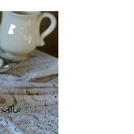
ria, transformaremos un
como la alubia de La Bañeza
do, cargado de proteína y
uto perfecto a los frutos se...