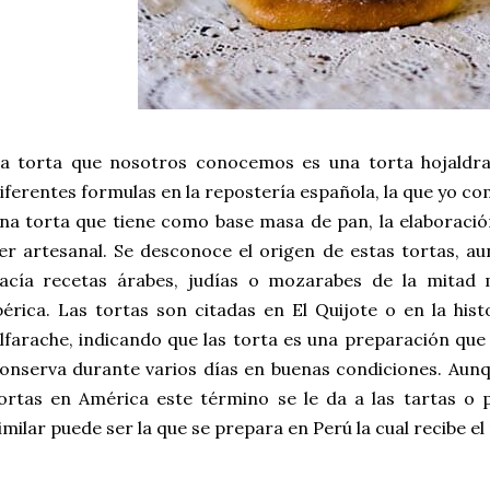
a torta que nosotros conocemos es una torta hojaldrad
iferentes formulas en la repostería española, la que yo c
na torta que tiene como base masa de pan, la elaboració
er artesanal. Se desconoce el origen de estas tortas, a
acía recetas árabes, judías o mozarabes de la mitad m
bérica. Las tortas son citadas en El Quijote o en la hi
lfarache, indicando que las torta es una preparación qu
onserva durante varios días en buenas condiciones. Aun
ortas en América este término se le da a las tartas o 
imilar puede ser la que se prepara en Perú la cual recibe 