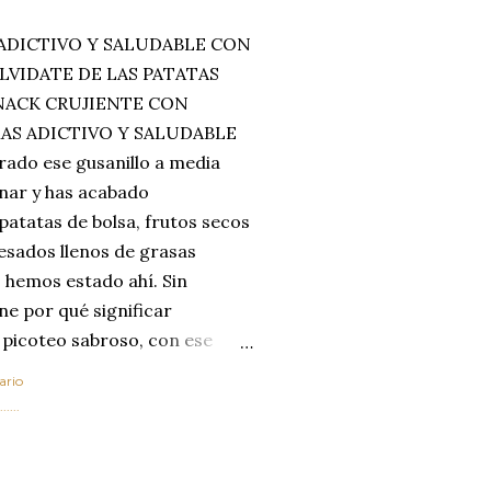
ADICTIVO Y SALUDABLE CON
LVIDATE DE LAS PATATAS
SNACK CRUJIENTE CON
MAS ADICTIVO Y SALUDABLE
rado ese gusanillo a media
enar y has acabado
 patatas de bolsa, frutos secos
esados llenos de grasas
 hemos estado ahí. Sin
ne por qué significar
 picoteo sabroso, con ese
 que tanto nos satisface.
ario
al horno van a cambiar por
....
 las legumbres. Olvídate de
mente a los guisos
de invierno. Con esta receta