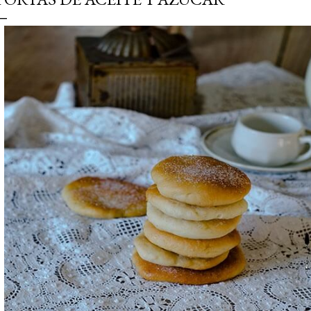
simple pero revoluciona
ingrediente tan humilde 
en un snack ligero, dora
100% natural. Es el sustit