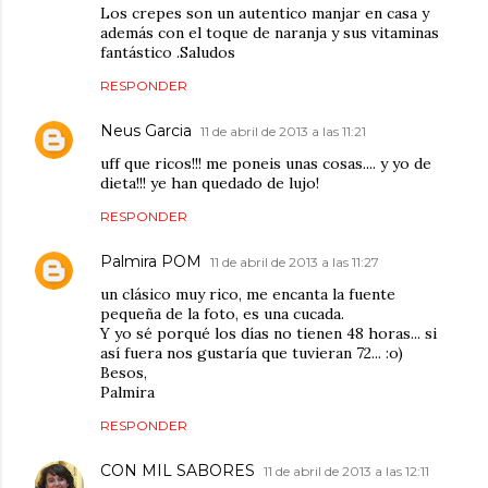
Los crepes son un autentico manjar en casa y
además con el toque de naranja y sus vitaminas
fantástico .Saludos
RESPONDER
Neus Garcia
11 de abril de 2013 a las 11:21
uff que ricos!!! me poneis unas cosas.... y yo de
dieta!!! ye han quedado de lujo!
RESPONDER
Palmira POM
11 de abril de 2013 a las 11:27
un clásico muy rico, me encanta la fuente
pequeña de la foto, es una cucada.
Y yo sé porqué los días no tienen 48 horas... si
así fuera nos gustaría que tuvieran 72... :o)
Besos,
Palmira
RESPONDER
CON MIL SABORES
11 de abril de 2013 a las 12:11