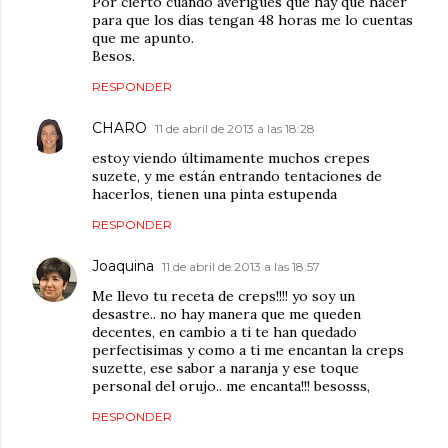
Por cierto cuando averigües que hay que hacer
para que los días tengan 48 horas me lo cuentas
que me apunto.
Besos.
RESPONDER
CHARO
11 de abril de 2013 a las 18:28
estoy viendo últimamente muchos crepes
suzete, y me están entrando tentaciones de
hacerlos, tienen una pinta estupenda
RESPONDER
Joaquina
11 de abril de 2013 a las 18:57
Me llevo tu receta de creps!!!! yo soy un
desastre.. no hay manera que me queden
decentes, en cambio a ti te han quedado
perfectisimas y como a ti me encantan la creps
suzette, ese sabor a naranja y ese toque
personal del orujo.. me encanta!!! besosss,
RESPONDER