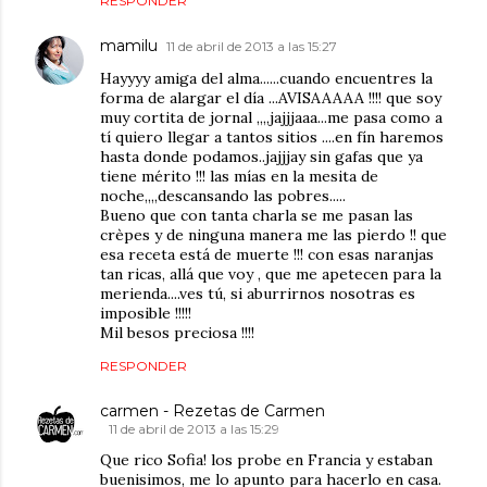
RESPONDER
mamilu
11 de abril de 2013 a las 15:27
Hayyyy amiga del alma......cuando encuentres la
forma de alargar el día ...AVISAAAAA !!!! que soy
muy cortita de jornal ,,,,jajjjaaa...me pasa como a
tí quiero llegar a tantos sitios ....en fín haremos
hasta donde podamos..jajjjay sin gafas que ya
tiene mérito !!! las mías en la mesita de
noche,,,,descansando las pobres.....
Bueno que con tanta charla se me pasan las
crèpes y de ninguna manera me las pierdo !! que
esa receta está de muerte !!! con esas naranjas
tan ricas, allá que voy , que me apetecen para la
merienda....ves tú, si aburrirnos nosotras es
imposible !!!!!
Mil besos preciosa !!!!
RESPONDER
carmen - Rezetas de Carmen
11 de abril de 2013 a las 15:29
Que rico Sofia! los probe en Francia y estaban
buenisimos, me lo apunto para hacerlo en casa.