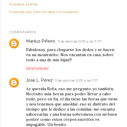
Etiquetas:
postres
Publicado por
Sofía Mil ideas mil proyectos
COMENTARIOS
Mariluz Piñeiro
11 de abril de 2013 a las 7:07
Fabulosos, para chuparse los dedos y se hacen
en un momentito. Nos encantan en casa, sobre
todo a una de mis hijas!!!
RESPONDER
Jose L. Pérez
11 de abril de 2013 a las 7:17
Ay querida Sofia, eso me pregunto yo también.
Necesito más horas para poder llevar a cabo
todo, pero en fin, el día tiene las horas que tiene
y nos tenemos que amoldar, eso sí, disfruto del
tiempo que le dedico a las comidas, me encanta
saborearlas y una buena sobremesa con un buen
postre como estos crepes suzettes es
impagable. Un besito.