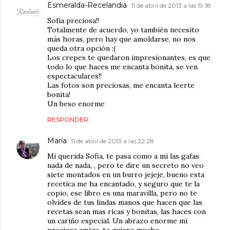
Esmeralda-Recelandia
11 de abril de 2013 a las 19:18
Sofía preciosa!!
Totalmente de acuerdo, yo también necesito
más horas, pero hay que amoldarse, no nos
queda otra opción :(
Los crepes te quedaron impresionantes, es que
todo lo que haces me encanta bonita, se ven
espectaculares!!
Las fotos son preciosas, me encanta leerte
bonita!
Un beso enorme
RESPONDER
María
11 de abril de 2013 a las 22:28
Mi querida Sofia, te pasa como a mi las gafas
nada de nada, , pero te dire un secreto no veo
siete montados en un burro jejeje, bueno esta
recetica me ha encantado, y seguro que te la
copio, ese libro es una maravilla, pero no te
olvides de tus lindas manos que hacen que las
recetas sean mas ricas y bonitas, las haces con
un cariño especial. Un abrazo enorme mi
preciosa amiga, te quiero mucho