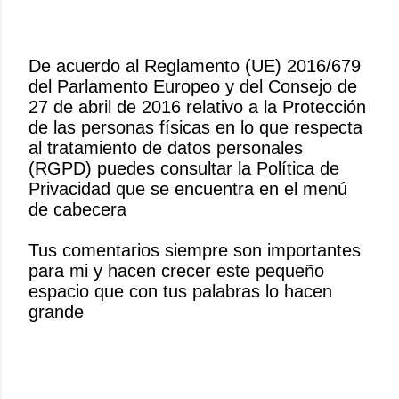
De acuerdo al Reglamento (UE) 2016/679
del Parlamento Europeo y del Consejo de
P
27 de abril de 2016 relativo a la Protección
u
de las personas físicas en lo que respecta
b
al tratamiento de datos personales
l
(RGPD) puedes consultar la Política de
i
Privacidad que se encuentra en el menú
c
de cabecera
a
r
Tus comentarios siempre son importantes
u
para mi y hacen crecer este pequeño
n
espacio que con tus palabras lo hacen
c
grande
o
m
e
n
t