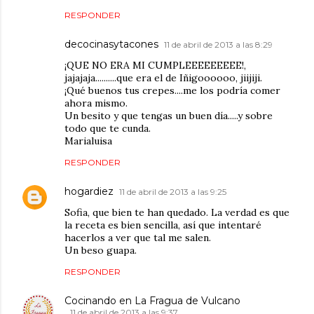
RESPONDER
decocinasytacones
11 de abril de 2013 a las 8:29
¡QUE NO ERA MI CUMPLEEEEEEEEE!,
jajajaja..........que era el de Iñigoooooo, jiijiji.
¡Qué buenos tus crepes....me los podría comer
ahora mismo.
Un besito y que tengas un buen día.....y sobre
todo que te cunda.
Marialuisa
RESPONDER
hogardiez
11 de abril de 2013 a las 9:25
Sofia, que bien te han quedado. La verdad es que
la receta es bien sencilla, así que intentaré
hacerlos a ver que tal me salen.
Un beso guapa.
RESPONDER
Cocinando en La Fragua de Vulcano
11 de abril de 2013 a las 9:37