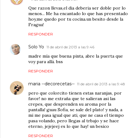
Que razon llevas,el dia deberia ser doble por lo
menos... Me ha encantado lo que has presentado
hoy,me quedo por tu cocina.un besito desde la
Fragua!
RESPONDER
Solo Yo
11 de abril de 2013 a las 9:46
madre mía que buena pinta, abre la puerta que
voy para allá. bss
RESPONDER
maria --decorecetas--
11 de abril de 2013 a las 9:48
pero que colorcito tienen estas naranjas, por
favor! no me extraña que te salieran asi las
crepes, que desprenden su aroma por la
pantalla! guau Sofia, se sale del plato! y nada, a
mi me pasa igual que ati, que ne casa el tiempo
pasa volando, pero llegas al trbajo y se hace
eterno, jejejeej es lo que hay! un besico
RESPONDER