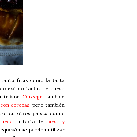
tanto frías como la tarta
ico éxito o tartas de queso
a italiana,
Córcega
, también
 con cerezas
, pero también
ueso en otros países como
checa
; la tarta de
queso y
requesón se pueden utilizar