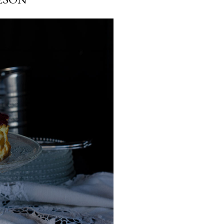
ria, transformaremos un
como la alubia de La Bañeza
do, cargado de proteína y
uto perfecto a los frutos se...