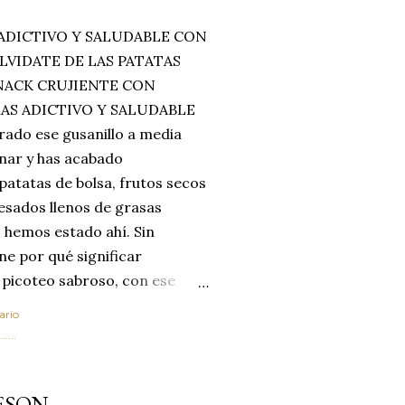
ADICTIVO Y SALUDABLE CON
LVIDATE DE LAS PATATAS
SNACK CRUJIENTE CON
MAS ADICTIVO Y SALUDABLE
rado ese gusanillo a media
enar y has acabado
 patatas de bolsa, frutos secos
esados llenos de grasas
 hemos estado ahí. Sin
ne por qué significar
 picoteo sabroso, con ese
 que tanto nos satisface.
ario
al horno van a cambiar por
....
 las legumbres. Olvídate de
mente a los guisos
ESON
de invierno. Con esta receta