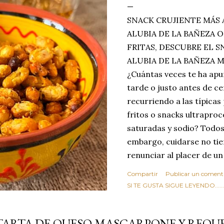
SNACK CRUJIENTE MÁS 
ALUBIA DE LA BAÑEZA O
FRITAS, DESCUBRE EL 
ALUBIA DE LA BAÑEZA 
¿Cuántas veces te ha apu
tarde o justo antes de c
recurriendo a las típicas
fritos o snacks ultraproc
saturadas y sodio? Todos
embargo, cuidarse no tie
renunciar al placer de un
toque tostado y crujiente
Compartir
Publicar un coment
Estas alubias crujientes 
SI TE GUSTA SIGUE LEYENDO........
completo tu forma de ver
asociar las alubias única
TARTA DE QUESO MASCARPONE Y REQU
tradicionales y copiosos 