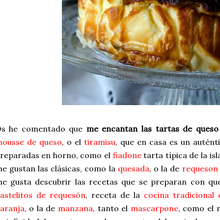
s he comentado que
me encantan las tartas de queso
ousse de queso
, o el
tiramisu
, que en casa es un autént
reparadas en horno, como el
fiadone
tarta típica de la isl
e gustan las clásicas, como la
quesada
, o la de
requeson
e gusta descubrir las recetas que se preparan con q
astelitos de requesón
, receta de la
cocina tradicional 
aranja
, o la de
manzana
, tanto el
mascarpone
, como el 