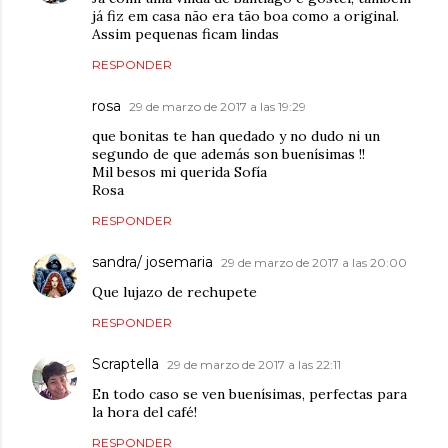
já fiz em casa não era tão boa como a original.
Assim pequenas ficam lindas
RESPONDER
rosa
29 de marzo de 2017 a las 19:29
que bonitas te han quedado y no dudo ni un
segundo de que además son buenísimas !!
Mil besos mi querida Sofía
Rosa
RESPONDER
sandra/ josemaria
29 de marzo de 2017 a las 20:00
Que lujazo de rechupete
RESPONDER
Scraptella
29 de marzo de 2017 a las 22:11
En todo caso se ven buenísimas, perfectas para
la hora del café!
RESPONDER