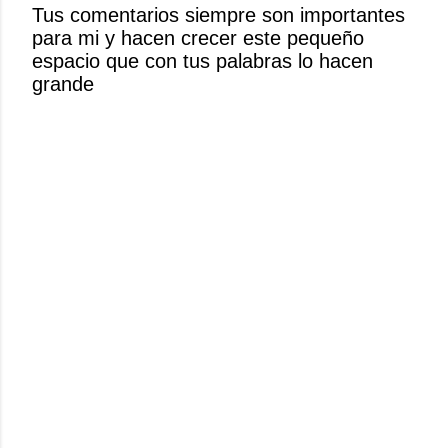
Tus comentarios siempre son importantes
u
para mi y hacen crecer este pequeño
n
espacio que con tus palabras lo hacen
c
grande
o
m
e
n
t
a
r
i
o