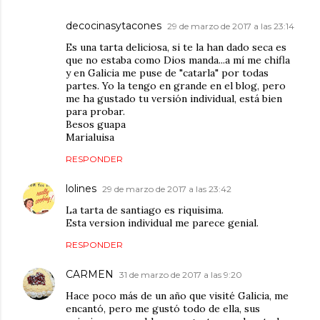
decocinasytacones
29 de marzo de 2017 a las 23:14
Es una tarta deliciosa, si te la han dado seca es
que no estaba como Dios manda...a mí me chifla
y en Galicia me puse de "catarla" por todas
partes. Yo la tengo en grande en el blog, pero
me ha gustado tu versión individual, está bien
para probar.
Besos guapa
Marialuisa
RESPONDER
lolines
29 de marzo de 2017 a las 23:42
La tarta de santiago es riquisima.
Esta version individual me parece genial.
RESPONDER
CARMEN
31 de marzo de 2017 a las 9:20
Hace poco más de un año que visité Galicia, me
encantó, pero me gustó todo de ella, sus