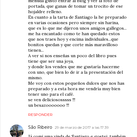
menuda gusto entrar al blog y ver la foto de
portada, que ganas de tomar un trocito de ese
hojaldre relleno.
En cuanto a la tarta de Santiago la he preparado
en varias ocasiones pero siempre sin harina,
que es lo que me dijeron unos amigos gallegos...
me ha encantado como te han quedado estos
que nos traes hoy y encima individuales...que
bonitos quedan y que corte más maravilloso
tienen...
A ver si nos enseñas un poco del libro pues
tiene que ser una joya,
y donde los vendes que me gustaría hacerme
con uno, que bien lo de ir a la presentación del
mismo.
Me voy con estos pequeños dulces que nos has
preparado y a esta hora me vendría muy bien
tener uno para el café.
se ven deliciososssss !!!
un besazooooooo !!!
RESPONDER
São Ribeiro
29 de marzo de 2017 a las 17:39
Já comi uma vinda de Santiago e gostei, também