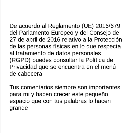
De acuerdo al Reglamento (UE) 2016/679
del Parlamento Europeo y del Consejo de
P
27 de abril de 2016 relativo a la Protección
u
de las personas físicas en lo que respecta
b
al tratamiento de datos personales
l
(RGPD) puedes consultar la Política de
i
Privacidad que se encuentra en el menú
c
de cabecera
a
r
Tus comentarios siempre son importantes
u
para mi y hacen crecer este pequeño
n
espacio que con tus palabras lo hacen
c
grande
o
m
e
n