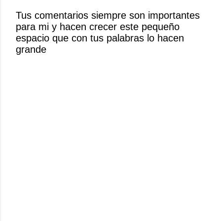
r
Tus comentarios siempre son importantes
u
para mi y hacen crecer este pequeño
n
espacio que con tus palabras lo hacen
c
grande
o
m
e
n
t
a
r
i
o