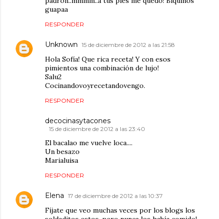
padrón..mmmm..a tus pies me quedo! Biquiños
guapaa
RESPONDER
Unknown
15 de diciembre de 2012 a las 21:58
Hola Sofía! Que rica receta! Y con esos
pimientos una combinación de lujo!
Salu2
Cocinandovoyrecetandovengo.
RESPONDER
decocinasytacones
15 de diciembre de 2012 a las 23:40
El bacalao me vuelve loca....
Un besazo
Marialuisa
RESPONDER
Elena
17 de diciembre de 2012 a las 10:37
Fíjate que veo muchas veces por los blogs los