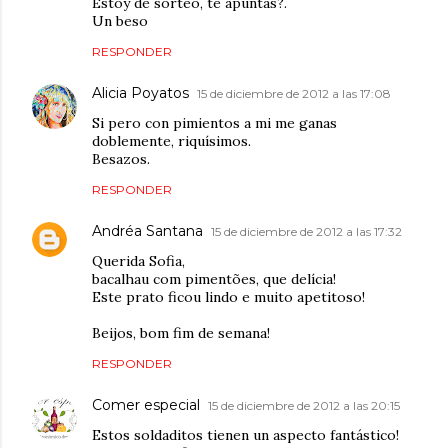
Estoy de sorteo, te apuntas?.
Un beso
RESPONDER
Alicia Poyatos
15 de diciembre de 2012 a las 17:08
Si pero con pimientos a mi me ganas
doblemente, riquísimos.
Besazos.
RESPONDER
Andréa Santana
15 de diciembre de 2012 a las 17:32
Querida Sofia,
bacalhau com pimentões, que delícia!
Este prato ficou lindo e muito apetitoso!
Beijos, bom fim de semana!
RESPONDER
Comer especial
15 de diciembre de 2012 a las 20:15
Estos soldaditos tienen un aspecto fantástico!