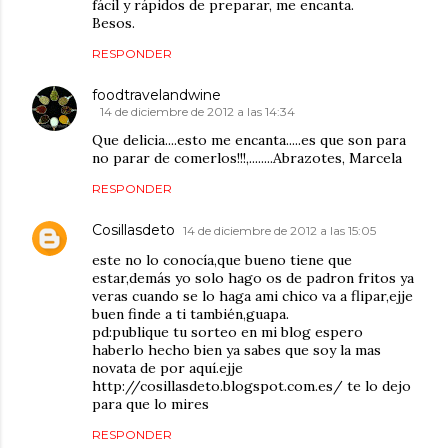
fácil y rápidos de preparar, me encanta.
Besos.
RESPONDER
foodtravelandwine
14 de diciembre de 2012 a las 14:34
Que delicia....esto me encanta.....es que son para
no parar de comerlos!!!,........Abrazotes, Marcela
RESPONDER
Cosillasdeto
14 de diciembre de 2012 a las 15:05
este no lo conocía,que bueno tiene que
estar,demás yo solo hago os de padron fritos ya
veras cuando se lo haga ami chico va a flipar,ejje
buen finde a ti también,guapa.
pd:publique tu sorteo en mi blog espero
haberlo hecho bien ya sabes que soy la mas
novata de por aquí.ejje
http://cosillasdeto.blogspot.com.es/ te lo dejo
para que lo mires
RESPONDER