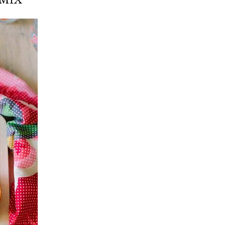
ria, transformaremos un
como la alubia de La Bañeza
do, cargado de proteína y
uto perfecto a los frutos se...