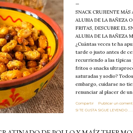
SNACK CRUJIENTE MÁS 
ALUBIA DE LA BAÑEZA O
FRITAS, DESCUBRE EL 
ALUBIA DE LA BAÑEZA 
¿Cuántas veces te ha apu
tarde o justo antes de c
recurriendo a las típicas
fritos o snacks ultraproc
saturadas y sodio? Todos
embargo, cuidarse no tie
renunciar al placer de un
toque tostado y crujiente
Compartir
Publicar un coment
Estas alubias crujientes 
SI TE GUSTA SIGUE LEYENDO........
completo tu forma de ver
asociar las alubias única
GRATINADO DE POLLO Y MAÍZ THERM
tradicionales y copiosos 