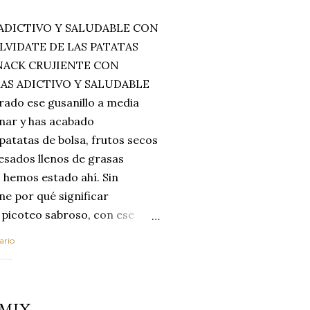
ADICTIVO Y SALUDABLE CON
LVIDATE DE LAS PATATAS
SNACK CRUJIENTE CON
MAS ADICTIVO Y SALUDABLE
rado ese gusanillo a media
enar y has acabado
 patatas de bolsa, frutos secos
esados llenos de grasas
 hemos estado ahí. Sin
ne por qué significar
 picoteo sabroso, con ese
 que tanto nos satisface.
ario
al horno van a cambiar por
....
 las legumbres. Olvídate de
mente a los guisos
OMIX
de invierno. Con esta receta