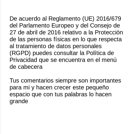
De acuerdo al Reglamento (UE) 2016/679
del Parlamento Europeo y del Consejo de
P
27 de abril de 2016 relativo a la Protección
u
de las personas físicas en lo que respecta
b
al tratamiento de datos personales
l
(RGPD) puedes consultar la Política de
i
Privacidad que se encuentra en el menú
c
de cabecera
a
r
Tus comentarios siempre son importantes
u
para mi y hacen crecer este pequeño
n
espacio que con tus palabras lo hacen
c
grande
o
m
e
n
t