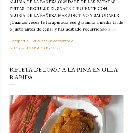
ALUBIA DE LA BAÑEZA OLVIDATE DE LAS PATATAS
FRITAS, DESCUBRE EL SNACK CRUJIENTE CON
ALUBIA DE LA BAÑEZA MAS ADICTIVO Y SALUDABLE
¿Cuántas veces te ha apurado ese gusanillo a media tarde
o justo antes de cenar y has acabado recurriendo a las
típicas patatas de bolsa, frutos secos fritos o snacks
Compartir
Publicar un comentario
ultraprocesados llenos de grasas saturadas y sodio?
SI TE GUSTA SIGUE LEYENDO............
Todos hemos estado ahí. Sin embargo, cuidarse no tiene
por qué significar renunciar al placer de un picoteo
sabroso, con ese toque tostado y crujiente que tanto nos
RECETA DE LOMO A LA PIÑA EN OLLA
satisface. Estas alubias crujientes al horno van a cambiar
RÁPIDA
por completo tu forma de ver las legumbres. Olvídate de
asociar las alubias únicamente a los guisos tradicionales y
copiosos de invierno. Con esta receta simple pero
revolucionaria, transformaremos un ingrediente tan
humilde como la alubia de La Bañeza en un snack ligero,
dorado, cargado de proteína y 100% natural. Es el
sustituto perfecto a los frutos se...