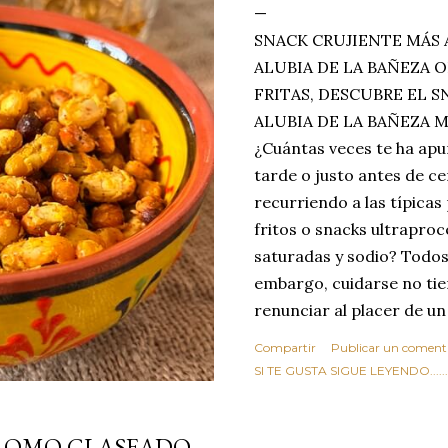
SNACK CRUJIENTE MÁS 
ALUBIA DE LA BAÑEZA O
FRITAS, DESCUBRE EL 
ALUBIA DE LA BAÑEZA 
¿Cuántas veces te ha apu
tarde o justo antes de c
recurriendo a las típicas
fritos o snacks ultraproc
saturadas y sodio? Todos
embargo, cuidarse no tie
renunciar al placer de un
toque tostado y crujiente
Compartir
Publicar un coment
Estas alubias crujientes 
SI TE GUSTA SIGUE LEYENDO........
completo tu forma de ver
asociar las alubias única
LOMO GLASEADO
tradicionales y copiosos 