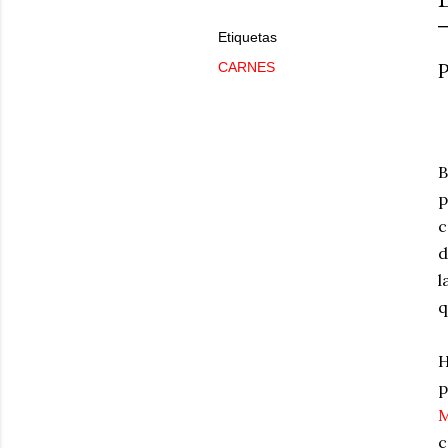
Etiquetas
P
CARNES
B
p
c
d
l
q
H
p
c