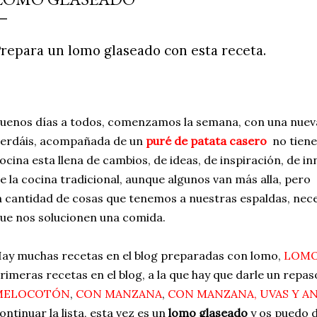
simple pero revoluciona
ingrediente tan humilde 
repara un lomo glaseado con esta receta.
en un snack ligero, dora
100% natural. Es el sustit
uenos días a todos, comenzamos la semana, con una nueva 
erdáis, acompañada de un
puré de patata casero
no tiene
ocina esta llena de cambios, de ideas, de inspiración, de in
e la cocina tradicional, aunque algunos van más alla, pero 
a cantidad de cosas que tenemos a nuestras espaldas, nece
ue nos solucionen una comida.
ay muchas recetas en el blog preparadas con lomo,
LOMO 
rimeras recetas en el blog, a la que hay que darle un repas
MELOCOTÓN
,
CON MANZANA
,
CON MANZANA, UVAS Y A
ontinuar la lista, esta vez es un
lomo glaseado
y os puedo d