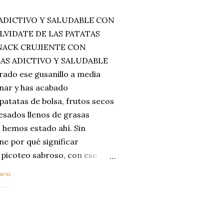
ADICTIVO Y SALUDABLE CON
LVIDATE DE LAS PATATAS
SNACK CRUJIENTE CON
MAS ADICTIVO Y SALUDABLE
rado ese gusanillo a media
enar y has acabado
 patatas de bolsa, frutos secos
esados llenos de grasas
 hemos estado ahí. Sin
ne por qué significar
 picoteo sabroso, con ese
 que tanto nos satisface.
ario
al horno van a cambiar por
....
 las legumbres. Olvídate de
mente a los guisos
de invierno. Con esta receta