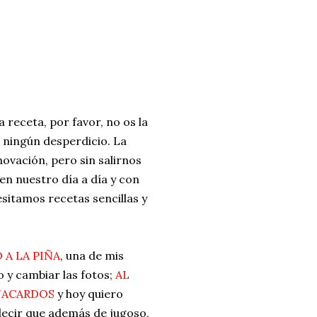
ria, transformaremos un
como la alubia de La Bañeza
do, cargado de proteína y
uto perfecto a los frutos se...
receta, por favor, no os la
 ningún desperdicio. La
novación, pero sin salirnos
en nuestro día a día y con
sitamos recetas sencillas y
A LA PIÑA
, una de mis
o y cambiar las fotos;
AL
NACARDOS
y hoy quiero
ecir que además de jugoso,