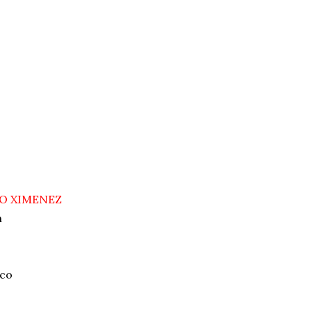
O XIMENEZ
n
nco