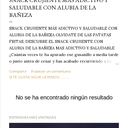
SNACK CRUJIENTE MÁS ADICTIVO Y
SALUDABLE CON ALUBIA DE LA
BAÑEZA
SNACK CRUJIENTE MÁS ADICTIVO Y SALUDABLE CON
ALUBIA DE LA BAÑEZA OLVIDATE DE LAS PATATAS
FRITAS, DESCUBRE EL SNACK CRUJIENTE CON
ALUBIA DE LA BAÑEZA MAS ADICTIVO Y SALUDABLE
¿Cuántas veces te ha apurado ese gusanillo a media tarde
o justo antes de cenar y has acabado recurriendo a las
típicas patatas de bolsa, frutos secos fritos o snacks
Compartir
Publicar un comentario
ultraprocesados llenos de grasas saturadas y sodio?
SI TE GUSTA SIGUE LEYENDO............
Todos hemos estado ahí. Sin embargo, cuidarse no tiene
por qué significar renunciar al placer de un picoteo
sabroso, con ese toque tostado y crujiente que tanto nos
No se ha encontrado ningún resultado
satisface. Estas alubias crujientes al horno van a cambiar
por completo tu forma de ver las legumbres. Olvídate de
asociar las alubias únicamente a los guisos tradicionales y
ENTRADAS MÁS VISITADAS
copiosos de invierno. Con esta receta simple pero
revolucionaria, transformaremos un ingrediente tan