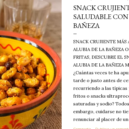
SNACK CRUJIENT
SALUDABLE CON 
BAÑEZA
SNACK CRUJIENTE MÁS 
ALUBIA DE LA BAÑEZA O
FRITAS, DESCUBRE EL 
ALUBIA DE LA BAÑEZA 
¿Cuántas veces te ha apu
tarde o justo antes de c
recurriendo a las típicas
fritos o snacks ultraproc
saturadas y sodio? Todos
embargo, cuidarse no tie
renunciar al placer de un
toque tostado y crujiente
Compartir
Publicar un coment