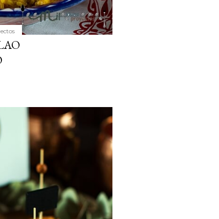
yectos
LAO
O