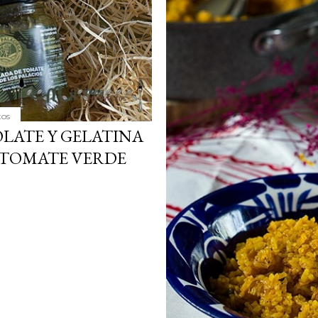
tos
LATE Y GELATINA
 TOMATE VERDE