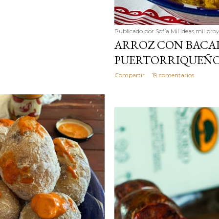
Publicado por
Sofía Mil ideas mil pro
ARROZ CON BACA
PUERTORRIQUEÑ
Compartir
19 comentarios