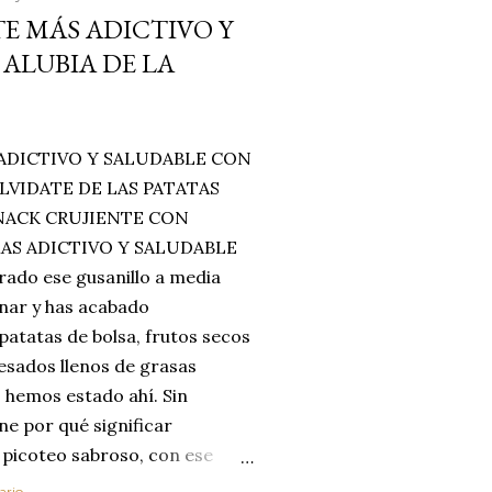
E MÁS ADICTIVO Y
ALUBIA DE LA
ADICTIVO Y SALUDABLE CON
LVIDATE DE LAS PATATAS
SNACK CRUJIENTE CON
MAS ADICTIVO Y SALUDABLE
rado ese gusanillo a media
enar y has acabado
 patatas de bolsa, frutos secos
esados llenos de grasas
 hemos estado ahí. Sin
ne por qué significar
 picoteo sabroso, con ese
 que tanto nos satisface.
ario