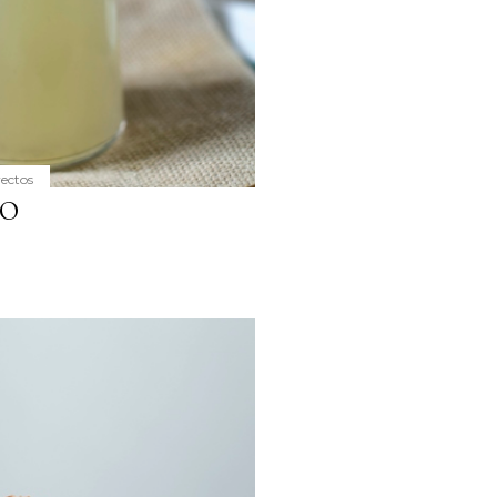
yectos
DO