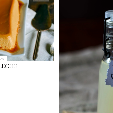
tos
LECHE