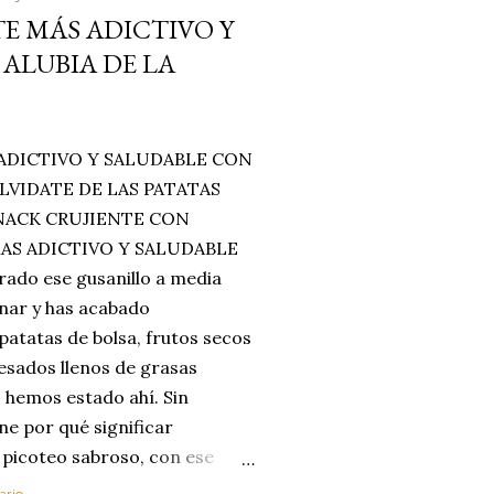
E MÁS ADICTIVO Y
ALUBIA DE LA
ADICTIVO Y SALUDABLE CON
LVIDATE DE LAS PATATAS
SNACK CRUJIENTE CON
MAS ADICTIVO Y SALUDABLE
rado ese gusanillo a media
enar y has acabado
 patatas de bolsa, frutos secos
esados llenos de grasas
 hemos estado ahí. Sin
ne por qué significar
 picoteo sabroso, con ese
 que tanto nos satisface.
ario