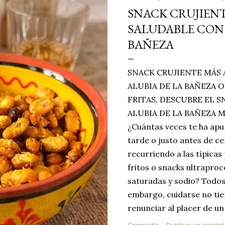
SNACK CRUJIENT
SALUDABLE CON 
BAÑEZA
SNACK CRUJIENTE MÁS 
ALUBIA DE LA BAÑEZA O
FRITAS, DESCUBRE EL 
ALUBIA DE LA BAÑEZA 
¿Cuántas veces te ha apu
tarde o justo antes de c
recurriendo a las típicas
fritos o snacks ultraproc
saturadas y sodio? Todos
embargo, cuidarse no tie
renunciar al placer de un
toque tostado y crujiente
Compartir
Publicar un coment