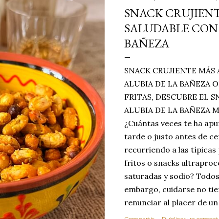
SNACK CRUJIENT
SALUDABLE CON 
BAÑEZA
SNACK CRUJIENTE MÁS 
ALUBIA DE LA BAÑEZA O
FRITAS, DESCUBRE EL 
ALUBIA DE LA BAÑEZA 
¿Cuántas veces te ha apu
tarde o justo antes de c
recurriendo a las típicas
fritos o snacks ultraproc
saturadas y sodio? Todos
embargo, cuidarse no tie
renunciar al placer de un
toque tostado y crujiente
Compartir
Publicar un coment