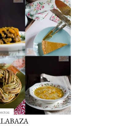
yectos
ALABAZA