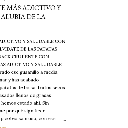
E MÁS ADICTIVO Y
ALUBIA DE LA
ADICTIVO Y SALUDABLE CON
LVIDATE DE LAS PATATAS
SNACK CRUJIENTE CON
MAS ADICTIVO Y SALUDABLE
rado ese gusanillo a media
enar y has acabado
 patatas de bolsa, frutos secos
esados llenos de grasas
 hemos estado ahí. Sin
ne por qué significar
 picoteo sabroso, con ese
 que tanto nos satisface.
ario