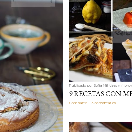
Publicado por
Sofía Mil ideas mil pro
9 RECETAS CON M
Compartir
3 comentarios