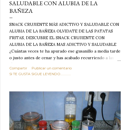
SALUDABLE CON ALUBIA DE LA
BAÑEZA
SNACK CRUJIENTE MÁS ADICTIVO Y SALUDABLE CON
ALUBIA DE LA BAÑEZA OLVIDATE DE LAS PATATAS
FRITAS, DESCUBRE EL SNACK CRUJIENTE CON
ALUBIA DE LA BAÑEZA MAS ADICTIVO Y SALUDABLE
¿Cuántas veces te ha apurado ese gusanillo a media tarde
o justo antes de cenar y has acabado recurriendo a las
típicas patatas de bolsa, frutos secos fritos o snacks
Compartir
Publicar un comentario
ultraprocesados llenos de grasas saturadas y sodio?
SI TE GUSTA SIGUE LEYENDO............
Todos hemos estado ahí. Sin embargo, cuidarse no tiene
por qué significar renunciar al placer de un picoteo
sabroso, con ese toque tostado y crujiente que tanto nos
satisface. Estas alubias crujientes al horno van a cambiar
por completo tu forma de ver las legumbres. Olvídate de
asociar las alubias únicamente a los guisos tradicionales y
copiosos de invierno. Con esta receta simple pero
revolucionaria, transformaremos un ingrediente tan