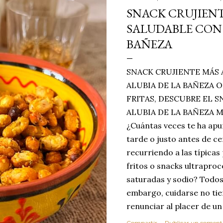
SNACK CRUJIENT
SALUDABLE CON 
BAÑEZA
SNACK CRUJIENTE MÁS 
ALUBIA DE LA BAÑEZA O
FRITAS, DESCUBRE EL 
ALUBIA DE LA BAÑEZA 
¿Cuántas veces te ha apu
tarde o justo antes de c
recurriendo a las típicas
fritos o snacks ultraproc
saturadas y sodio? Todos
embargo, cuidarse no tie
renunciar al placer de un
toque tostado y crujiente
Compartir
Publicar un coment