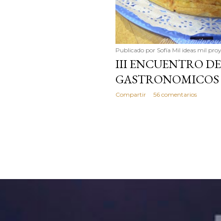
Publicado por
Sofía Mil ideas mil pro
III ENCUENTRO D
GASTRONOMICOS 
Compartir
56 comentarios