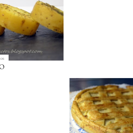
tos
LO