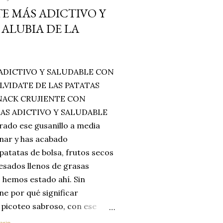
E MÁS ADICTIVO Y
ALUBIA DE LA
ADICTIVO Y SALUDABLE CON
LVIDATE DE LAS PATATAS
SNACK CRUJIENTE CON
MAS ADICTIVO Y SALUDABLE
rado ese gusanillo a media
enar y has acabado
 patatas de bolsa, frutos secos
esados llenos de grasas
 hemos estado ahí. Sin
ne por qué significar
 picoteo sabroso, con ese
 que tanto nos satisface.
ario