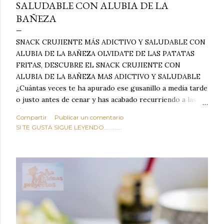
SALUDABLE CON ALUBIA DE LA
BAÑEZA
SNACK CRUJIENTE MÁS ADICTIVO Y SALUDABLE CON
ALUBIA DE LA BAÑEZA OLVIDATE DE LAS PATATAS
FRITAS, DESCUBRE EL SNACK CRUJIENTE CON
ALUBIA DE LA BAÑEZA MAS ADICTIVO Y SALUDABLE
¿Cuántas veces te ha apurado ese gusanillo a media tarde
o justo antes de cenar y has acabado recurriendo a las
típicas patatas de bolsa, frutos secos fritos o snacks
Compartir
Publicar un comentario
ultraprocesados llenos de grasas saturadas y sodio?
SI TE GUSTA SIGUE LEYENDO............
Todos hemos estado ahí. Sin embargo, cuidarse no tiene
por qué significar renunciar al placer de un picoteo
sabroso, con ese toque tostado y crujiente que tanto nos
satisface. Estas alubias crujientes al horno van a cambiar
por completo tu forma de ver las legumbres. Olvídate de
asociar las alubias únicamente a los guisos tradicionales y
copiosos de invierno. Con esta receta simple pero
revolucionaria, transformaremos un ingrediente tan