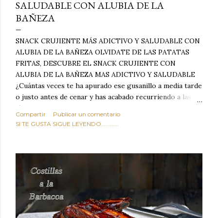
SALUDABLE CON ALUBIA DE LA
BAÑEZA
SNACK CRUJIENTE MÁS ADICTIVO Y SALUDABLE CON
ALUBIA DE LA BAÑEZA OLVIDATE DE LAS PATATAS
FRITAS, DESCUBRE EL SNACK CRUJIENTE CON
ALUBIA DE LA BAÑEZA MAS ADICTIVO Y SALUDABLE
¿Cuántas veces te ha apurado ese gusanillo a media tarde
o justo antes de cenar y has acabado recurriendo a las
típicas patatas de bolsa, frutos secos fritos o snacks
Compartir
Publicar un comentario
ultraprocesados llenos de grasas saturadas y sodio?
SI TE GUSTA SIGUE LEYENDO............
Todos hemos estado ahí. Sin embargo, cuidarse no tiene
por qué significar renunciar al placer de un picoteo
sabroso, con ese toque tostado y crujiente que tanto nos
satisface. Estas alubias crujientes al horno van a cambiar
por completo tu forma de ver las legumbres. Olvídate de
asociar las alubias únicamente a los guisos tradicionales y
copiosos de invierno. Con esta receta simple pero
revolucionaria, transformaremos un ingrediente tan