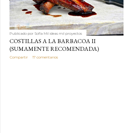
humilde como la alubia de La Bañeza en un snack ligero,
dorado, cargado de proteína y 100% natural. Es el
sustituto perfecto a los frutos se...
Publicado por
Sofía Mil ideas mil proyectos
COSTILLAS A LA BARBACOA II
(SUMAMENTE RECOMENDADA)
Compartir
17 comentarios