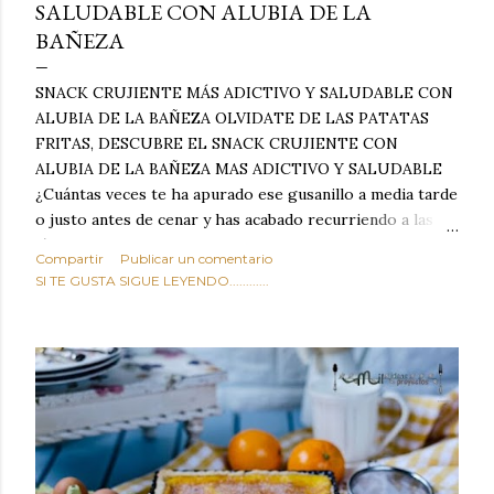
SALUDABLE CON ALUBIA DE LA
BAÑEZA
SNACK CRUJIENTE MÁS ADICTIVO Y SALUDABLE CON
ALUBIA DE LA BAÑEZA OLVIDATE DE LAS PATATAS
FRITAS, DESCUBRE EL SNACK CRUJIENTE CON
ALUBIA DE LA BAÑEZA MAS ADICTIVO Y SALUDABLE
¿Cuántas veces te ha apurado ese gusanillo a media tarde
o justo antes de cenar y has acabado recurriendo a las
típicas patatas de bolsa, frutos secos fritos o snacks
Compartir
Publicar un comentario
ultraprocesados llenos de grasas saturadas y sodio?
SI TE GUSTA SIGUE LEYENDO............
Todos hemos estado ahí. Sin embargo, cuidarse no tiene
por qué significar renunciar al placer de un picoteo
sabroso, con ese toque tostado y crujiente que tanto nos
satisface. Estas alubias crujientes al horno van a cambiar
por completo tu forma de ver las legumbres. Olvídate de
asociar las alubias únicamente a los guisos tradicionales y
copiosos de invierno. Con esta receta simple pero
revolucionaria, transformaremos un ingrediente tan