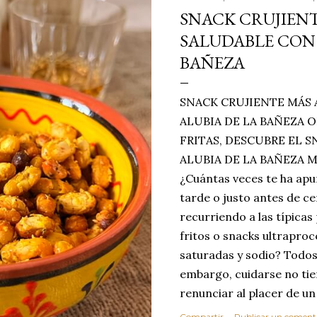
SNACK CRUJIENT
SALUDABLE CON 
BAÑEZA
SNACK CRUJIENTE MÁS 
ALUBIA DE LA BAÑEZA O
FRITAS, DESCUBRE EL 
ALUBIA DE LA BAÑEZA 
¿Cuántas veces te ha apu
tarde o justo antes de c
recurriendo a las típicas
fritos o snacks ultraproc
saturadas y sodio? Todos
embargo, cuidarse no tie
renunciar al placer de un
toque tostado y crujiente
Compartir
Publicar un coment