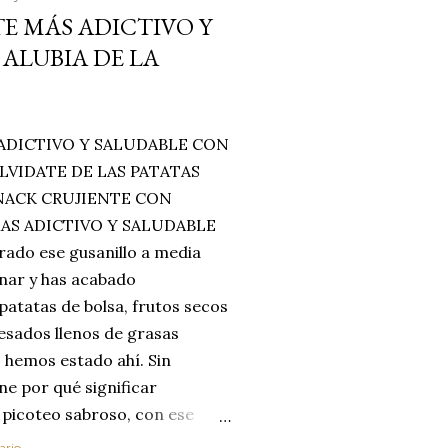
E MÁS ADICTIVO Y
ALUBIA DE LA
ADICTIVO Y SALUDABLE CON
LVIDATE DE LAS PATATAS
SNACK CRUJIENTE CON
MAS ADICTIVO Y SALUDABLE
rado ese gusanillo a media
enar y has acabado
 patatas de bolsa, frutos secos
esados llenos de grasas
 hemos estado ahí. Sin
ne por qué significar
 picoteo sabroso, con ese
 que tanto nos satisface.
ario