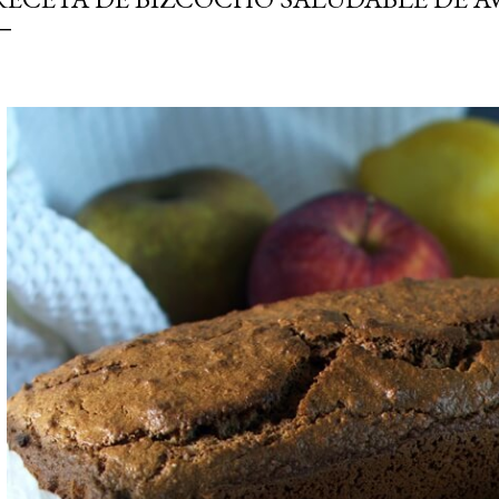
simple pero revoluciona
ingrediente tan humilde 
en un snack ligero, dora
100% natural. Es el sustit