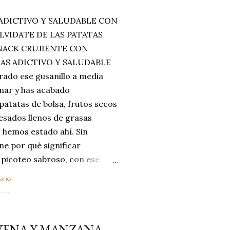
ADICTIVO Y SALUDABLE CON
LVIDATE DE LAS PATATAS
SNACK CRUJIENTE CON
MAS ADICTIVO Y SALUDABLE
rado ese gusanillo a media
enar y has acabado
 patatas de bolsa, frutos secos
esados llenos de grasas
 hemos estado ahí. Sin
ne por qué significar
 picoteo sabroso, con ese
 que tanto nos satisface.
ario
al horno van a cambiar por
....
 las legumbres. Olvídate de
mente a los guisos
AVENA Y MANZANA
de invierno. Con esta receta