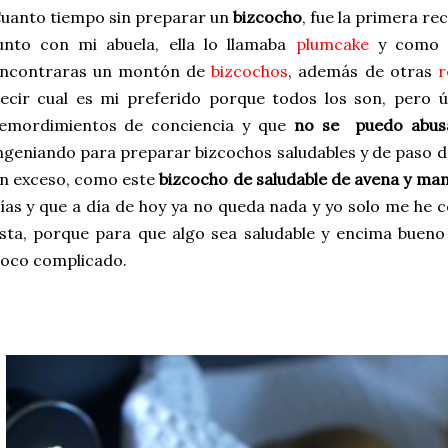
uanto tiempo sin preparar un
bizcocho
, fue la primera r
unto con mi abuela, ella lo llamaba
plumcake
y como t
ncontraras un montón de
bizcochos
, además de otras
r
ecir cual es mi preferido porque todos los son, pero 
emordimientos de conciencia y que
no se puedo abusa
ngeniando para preparar bizcochos saludables y de paso 
n exceso, como este
bizcocho de saludable de avena y ma
ías y que a día de hoy ya no queda nada y yo solo me he c
sta, porque para que algo sea saludable y encima buen
oco complicado.