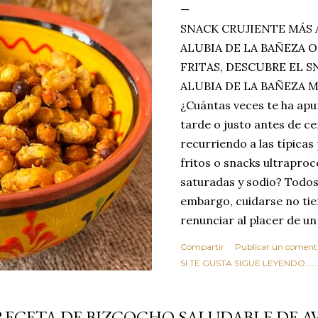
SNACK CRUJIENTE MÁS 
ALUBIA DE LA BAÑEZA O
FRITAS, DESCUBRE EL 
ALUBIA DE LA BAÑEZA 
¿Cuántas veces te ha apu
tarde o justo antes de c
recurriendo a las típicas
fritos o snacks ultraproc
saturadas y sodio? Todos
embargo, cuidarse no tie
renunciar al placer de un
toque tostado y crujiente
Compartir
Publicar un coment
Estas alubias crujientes 
SI TE GUSTA SIGUE LEYENDO........
completo tu forma de ver
asociar las alubias única
RECETA DE BIZCOCHO SALUDABLE DE 
tradicionales y copiosos 