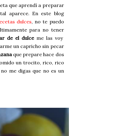
eceta que aprendí a preparar
al aparece. En este blog
ecetas dulces
, no te puedo
últimamente para no tener
r de el dulce
me las voy
darme un capricho sin pecar
nzana
que prepare hace dos
omido un trocito, rico, rico
o no me digas que no es un