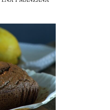
ria, transformaremos un
como la alubia de La Bañeza
do, cargado de proteína y
uto perfecto a los frutos se...