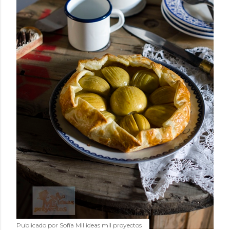
humilde como la alubia de La Bañeza en un snack ligero,
dorado, cargado de proteína y 100% natural. Es el
sustituto perfecto a los frutos se...
Publicado por
Sofía Mil ideas mil proyectos