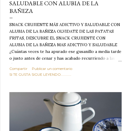
SALUDABLE CON ALUBIA DE LA
BAÑEZA
SNACK CRUJIENTE MÁS ADICTIVO Y SALUDABLE CON
ALUBIA DE LA BAÑEZA OLVIDATE DE LAS PATATAS
FRITAS, DESCUBRE EL SNACK CRUJIENTE CON
ALUBIA DE LA BAÑEZA MAS ADICTIVO Y SALUDABLE
¿Cuántas veces te ha apurado ese gusanillo a media tarde
o justo antes de cenar y has acabado recurriendo a las
típicas patatas de bolsa, frutos secos fritos o snacks
Compartir
Publicar un comentario
ultraprocesados llenos de grasas saturadas y sodio?
SI TE GUSTA SIGUE LEYENDO............
Todos hemos estado ahí. Sin embargo, cuidarse no tiene
por qué significar renunciar al placer de un picoteo
sabroso, con ese toque tostado y crujiente que tanto nos
satisface. Estas alubias crujientes al horno van a cambiar
por completo tu forma de ver las legumbres. Olvídate de
asociar las alubias únicamente a los guisos tradicionales y
copiosos de invierno. Con esta receta simple pero
revolucionaria, transformaremos un ingrediente tan