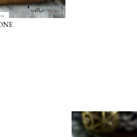
tos
ONE