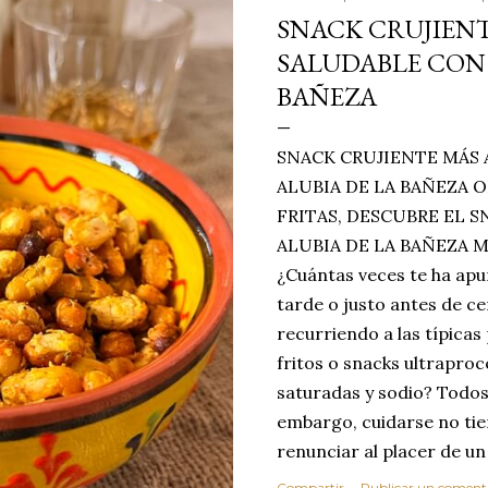
SNACK CRUJIENT
SALUDABLE CON 
BAÑEZA
SNACK CRUJIENTE MÁS 
ALUBIA DE LA BAÑEZA O
FRITAS, DESCUBRE EL 
ALUBIA DE LA BAÑEZA 
¿Cuántas veces te ha apu
tarde o justo antes de c
recurriendo a las típicas
fritos o snacks ultraproc
saturadas y sodio? Todos
embargo, cuidarse no tie
renunciar al placer de un
toque tostado y crujiente
Compartir
Publicar un coment