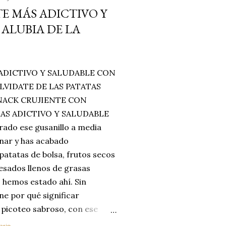
E MÁS ADICTIVO Y
ALUBIA DE LA
ADICTIVO Y SALUDABLE CON
LVIDATE DE LAS PATATAS
SNACK CRUJIENTE CON
MAS ADICTIVO Y SALUDABLE
rado ese gusanillo a media
enar y has acabado
 patatas de bolsa, frutos secos
esados llenos de grasas
 hemos estado ahí. Sin
ne por qué significar
 picoteo sabroso, con ese
 que tanto nos satisface.
ario